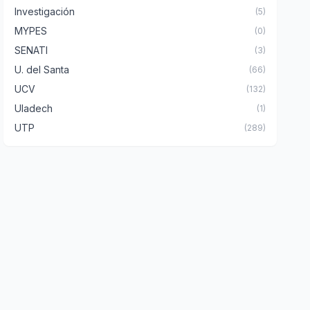
Investigación
(5)
MYPES
(0)
SENATI
(3)
U. del Santa
(66)
UCV
(132)
Uladech
(1)
UTP
(289)