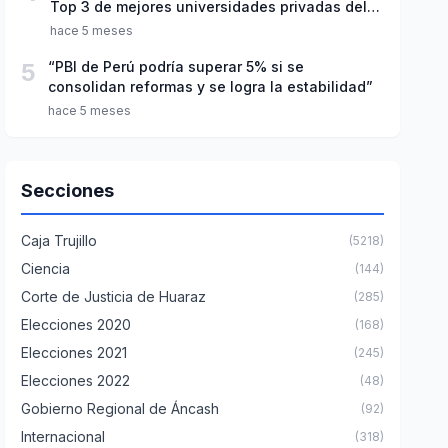
Top 3 de mejores universidades privadas del
Perú
hace 5 meses
5
“PBI de Perú podría superar 5% si se
consolidan reformas y se logra la estabilidad”
hace 5 meses
Secciones
Caja Trujillo
(5218)
Ciencia
(144)
Corte de Justicia de Huaraz
(285)
Elecciones 2020
(168)
Elecciones 2021
(245)
Elecciones 2022
(48)
Gobierno Regional de Áncash
(92)
Internacional
(318)