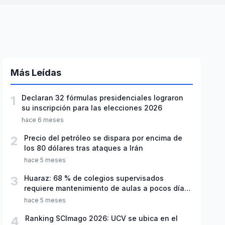
Más Leídas
1
Declaran 32 fórmulas presidenciales lograron
su inscripción para las elecciones 2026
hace 6 meses
2
Precio del petróleo se dispara por encima de
los 80 dólares tras ataques a Irán
hace 5 meses
3
Huaraz: 68 % de colegios supervisados
requiere mantenimiento de aulas a pocos días
de inicio del año escolar 2026
hace 5 meses
4
Ranking SCImago 2026: UCV se ubica en el