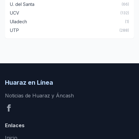
U. del Santa
(66)
UCV
(132)
Uladech
(1)
UTP
(288)
Huaraz en Línea
Noticias de Huaraz y Áncash
Enlaces
Inicio