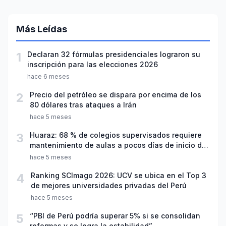
Más Leídas
1
Declaran 32 fórmulas presidenciales lograron su
inscripción para las elecciones 2026
hace 6 meses
2
Precio del petróleo se dispara por encima de los
80 dólares tras ataques a Irán
hace 5 meses
3
Huaraz: 68 % de colegios supervisados requiere
mantenimiento de aulas a pocos días de inicio del
año escolar 2026
hace 5 meses
4
Ranking SCImago 2026: UCV se ubica en el Top 3
de mejores universidades privadas del Perú
hace 5 meses
5
“PBI de Perú podría superar 5% si se consolidan
reformas y se logra la estabilidad”