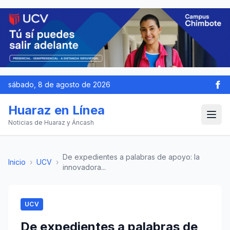
sábado, 8 de agosto de 2026
Huaraz en Línea
Noticias de Huaraz y Áncash
De expedientes a palabras de apoyo: la
Inicio
›
UCV
›
innovadora...
UCV
De expedientes a palabras de