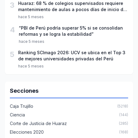
3
Huaraz: 68 % de colegios supervisados requiere
mantenimiento de aulas a pocos días de inicio del
año escolar 2026
hace 5 meses
4
“PBI de Perú podría superar 5% si se consolidan
reformas y se logra la estabilidad”
hace 5 meses
5
Ranking SCImago 2026: UCV se ubica en el Top 3
de mejores universidades privadas del Perú
hace 5 meses
Secciones
Caja Trujillo
(5218)
Ciencia
(144)
Corte de Justicia de Huaraz
(285)
Elecciones 2020
(168)