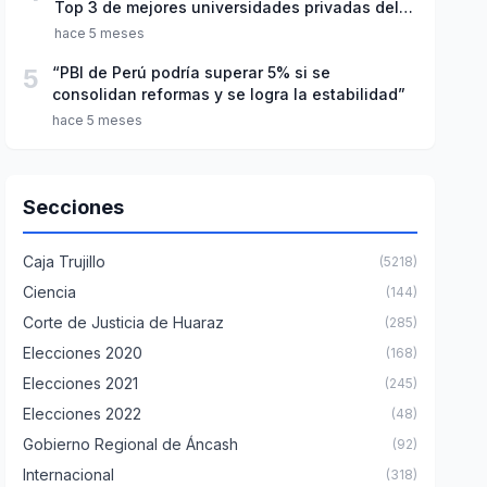
Top 3 de mejores universidades privadas del
Perú
hace 5 meses
5
“PBI de Perú podría superar 5% si se
consolidan reformas y se logra la estabilidad”
hace 5 meses
Secciones
Caja Trujillo
(5218)
Ciencia
(144)
Corte de Justicia de Huaraz
(285)
Elecciones 2020
(168)
Elecciones 2021
(245)
Elecciones 2022
(48)
Gobierno Regional de Áncash
(92)
Internacional
(318)