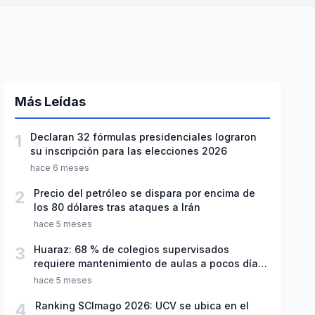
Más Leídas
1
Declaran 32 fórmulas presidenciales lograron
su inscripción para las elecciones 2026
hace 6 meses
2
Precio del petróleo se dispara por encima de
los 80 dólares tras ataques a Irán
hace 5 meses
3
Huaraz: 68 % de colegios supervisados
requiere mantenimiento de aulas a pocos días
de inicio del año escolar 2026
hace 5 meses
4
Ranking SCImago 2026: UCV se ubica en el