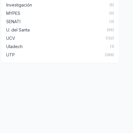
Investigación
(5)
MYPES
(0)
SENATI
(3)
U. del Santa
(66)
UCV
(132)
Uladech
(1)
UTP
(289)