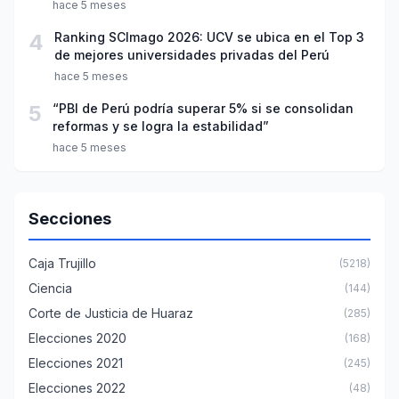
año escolar 2026
hace 5 meses
4
Ranking SCImago 2026: UCV se ubica en el Top 3
de mejores universidades privadas del Perú
hace 5 meses
5
“PBI de Perú podría superar 5% si se consolidan
reformas y se logra la estabilidad”
hace 5 meses
Secciones
Caja Trujillo
(5218)
Ciencia
(144)
Corte de Justicia de Huaraz
(285)
Elecciones 2020
(168)
Elecciones 2021
(245)
Elecciones 2022
(48)