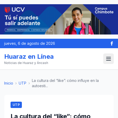
jueves, 6 de agosto de 2026
Huaraz en Línea
Noticias de Huaraz y Áncash
La cultura del “like”: cómo influye en la
Inicio
›
UTP
›
autoesti...
UTP
La cultura del “like”: cómo