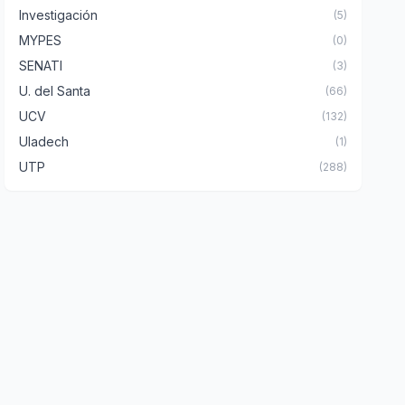
Investigación
(5)
MYPES
(0)
SENATI
(3)
U. del Santa
(66)
UCV
(132)
Uladech
(1)
UTP
(288)