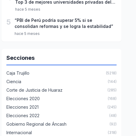
Top 3 de mejores universidades privadas del
Perú
hace 5 meses
5
“PBI de Perú podría superar 5% si se
consolidan reformas y se logra la estabilidad”
hace 5 meses
Secciones
Caja Trujillo
(5218)
Ciencia
(144)
Corte de Justicia de Huaraz
(285)
Elecciones 2020
(168)
Elecciones 2021
(245)
Elecciones 2022
(48)
Gobierno Regional de Áncash
(92)
Internacional
(318)