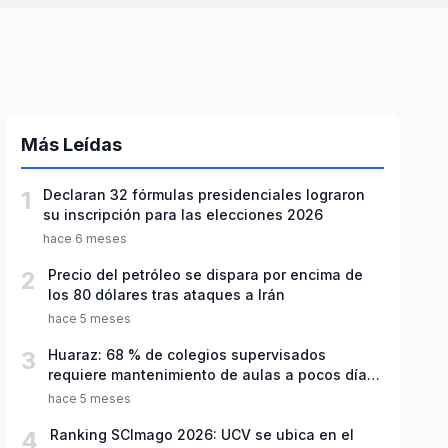
Más Leídas
1
Declaran 32 fórmulas presidenciales lograron
su inscripción para las elecciones 2026
hace 6 meses
2
Precio del petróleo se dispara por encima de
los 80 dólares tras ataques a Irán
hace 5 meses
3
Huaraz: 68 % de colegios supervisados
requiere mantenimiento de aulas a pocos días
de inicio del año escolar 2026
hace 5 meses
4
Ranking SCImago 2026: UCV se ubica en el