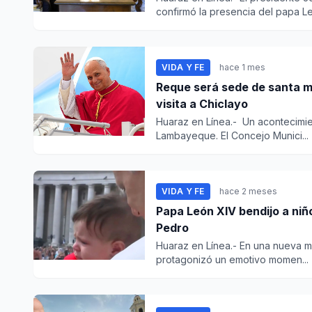
confirmó la presencia del papa Le
VIDA Y FE
hace 1 mes
Reque será sede de santa mi
visita a Chiclayo
Huaraz en Línea.- Un acontecimient
Lambayeque. El Concejo Munici...
VIDA Y FE
hace 2 meses
Papa León XIV bendijo a niñ
Pedro
Huaraz en Línea.- En una nueva m
protagonizó un emotivo momen...