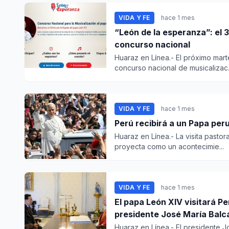
VIDA Y FE
hace 1 mes
“León de la esperanza”: el 3
concurso nacional
Huaraz en Línea.- El próximo marte
concurso nacional de musicalizac.
VIDA Y FE
hace 1 mes
Perú recibirá a un Papa per
Huaraz en Línea.- La visita pasto
proyecta como un acontecimie...
VIDA Y FE
hace 1 mes
El papa León XIV visitará P
presidente José María Balc
Huaraz en Línea.- El presidente 