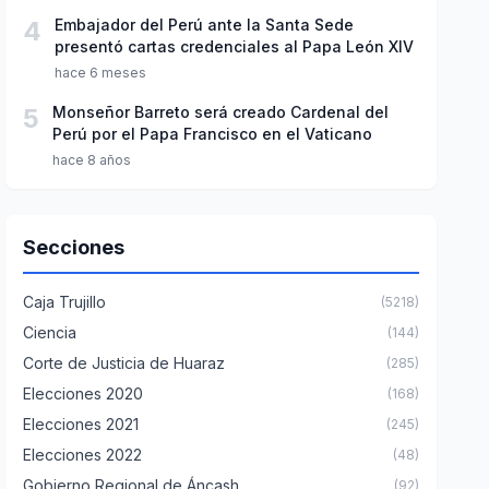
4
Embajador del Perú ante la Santa Sede
presentó cartas credenciales al Papa León XIV
hace 6 meses
5
Monseñor Barreto será creado Cardenal del
Perú por el Papa Francisco en el Vaticano
hace 8 años
Secciones
Caja Trujillo
(5218)
Ciencia
(144)
Corte de Justicia de Huaraz
(285)
Elecciones 2020
(168)
Elecciones 2021
(245)
Elecciones 2022
(48)
Gobierno Regional de Áncash
(92)