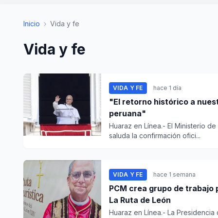
Inicio
›
Vida y fe
Vida y fe
VIDA Y FE
hace 1 día
"El retorno histórico a nues
peruana"
Huaraz en Línea.- El Ministerio d
saluda la confirmación ofici...
VIDA Y FE
hace 1 semana
PCM crea grupo de trabajo 
La Ruta de León
Huaraz en Línea.- La Presidencia 