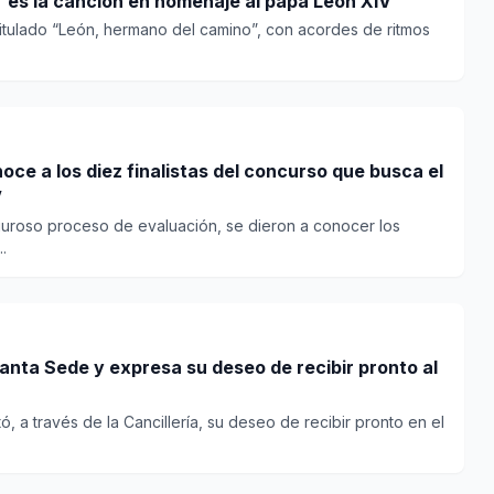
 es la canción en homenaje al papa León XIV
titulado “León, hermano del camino”, con acordes de ritmos
oce a los diez finalistas del concurso que busca el
V
guroso proceso de evaluación, se dieron a conocer los
.
Santa Sede y expresa su deseo de recibir pronto al
ó, a través de la Cancillería, su deseo de recibir pronto en el