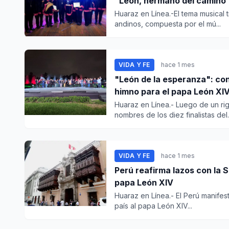
"León, hermano del camino"
Huaraz en Línea.-El tema musical 
andinos, compuesta por el mú...
VIDA Y FE
hace 1 mes
"León de la esperanza": con
himno para el papa León XI
Huaraz en Línea.- Luego de un ri
nombres de los diez finalistas del..
VIDA Y FE
hace 1 mes
Perú reafirma lazos con la 
papa León XIV
Huaraz en Línea.- El Perú manifest
país al papa León XIV...