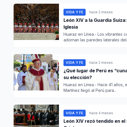
VIDA Y FE
hace 2 meses
León XIV a la Guardia Suiza:
Iglesia
Huaraz en Línea.- Los vibrantes c
adornan las paredes laterales del.
VIDA Y FE
hace 2 meses
¿Qué lugar de Perú es “cuna
su elección?
Huaraz en Línea.- Hace 41 años, e
Martínez llegó al Perú para...
VIDA Y FE
hace 4 meses
León XIV rezó tendido en el 