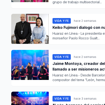
grupo de trabajo multisectorial...
VIDA Y FE
hace 2 semanas
Keiko Fujimori dialogó con n
Huaraz en Línea.- La presidenta el
monseñor Paolo Rocco Gualt...
VIDA Y FE
hace 2 semanas
Jaime Montoya, creador del
llamado a ser misioneros act
Huaraz en Línea.- Desde Barcelon
compositor del tema “León, herman
VIDA Y FE
hace 3 semanas