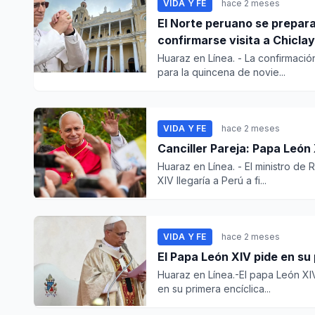
VIDA Y FE
hace 2 meses
El Norte peruano se prepara
confirmarse visita a Chicla
Huaraz en Línea. - La confirmación
para la quincena de novie...
VIDA Y FE
hace 2 meses
Canciller Pareja: Papa León 
Huaraz en Línea. - El ministro de 
XIV llegaría a Perú a fi...
VIDA Y FE
hace 2 meses
El Papa León XIV pide en su 
Huaraz en Línea.-El papa León XIV p
en su primera encíclica...