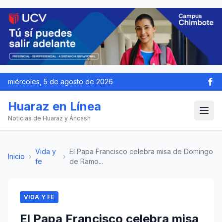
miércoles, 5 de agosto de 2026
Huaraz en Línea
Noticias de Huaraz y Áncash
Vida y
El Papa Francisco celebra misa de Domingo
Inicio
›
›
fe
de Ramo...
VIDA Y FE
El Papa Francisco celebra misa