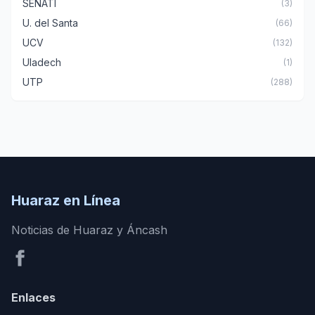
SENATI
(3)
U. del Santa
(66)
UCV
(132)
Uladech
(1)
UTP
(288)
Huaraz en Línea
Noticias de Huaraz y Áncash
Enlaces