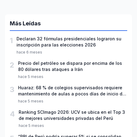
Más Leídas
1
Declaran 32 fórmulas presidenciales lograron su
inscripción para las elecciones 2026
hace 6 meses
2
Precio del petróleo se dispara por encima de los
80 dólares tras ataques a Irán
hace 5 meses
3
Huaraz: 68 % de colegios supervisados requiere
mantenimiento de aulas a pocos días de inicio del
año escolar 2026
hace 5 meses
4
Ranking SCImago 2026: UCV se ubica en el Top 3
de mejores universidades privadas del Perú
hace 5 meses
“PBI de Perú podría superar 5% si se consolidan