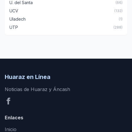
U. del Santa
(66)
UCV
(132)
Uladech
(1)
UTP
(288)
Huaraz en Línea
Noticias de Huaraz y Áncash
Enlaces
Inicio