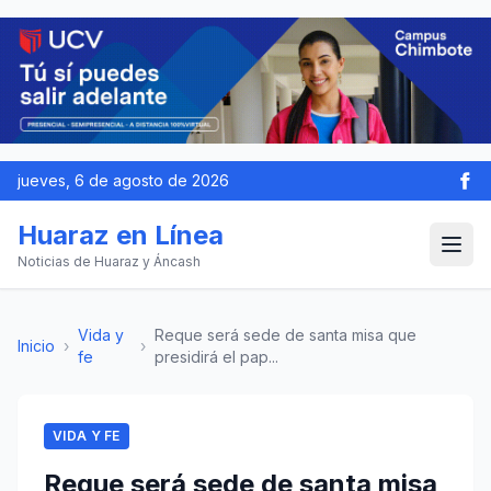
jueves, 6 de agosto de 2026
Huaraz en Línea
Noticias de Huaraz y Áncash
Vida y
Reque será sede de santa misa que
Inicio
›
›
fe
presidirá el pap...
VIDA Y FE
Reque será sede de santa misa