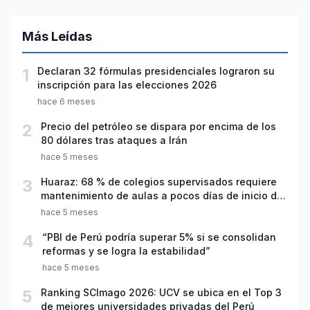
Más Leídas
1
Declaran 32 fórmulas presidenciales lograron su
inscripción para las elecciones 2026
hace 6 meses
2
Precio del petróleo se dispara por encima de los
80 dólares tras ataques a Irán
hace 5 meses
3
Huaraz: 68 % de colegios supervisados requiere
mantenimiento de aulas a pocos días de inicio del
año escolar 2026
hace 5 meses
4
“PBI de Perú podría superar 5% si se consolidan
reformas y se logra la estabilidad”
hace 5 meses
5
Ranking SCImago 2026: UCV se ubica en el Top 3
de mejores universidades privadas del Perú