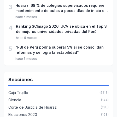
3
Huaraz: 68 % de colegios supervisados requiere
mantenimiento de aulas a pocos días de inicio del
año escolar 2026
hace 5 meses
4
Ranking SCImago 2026: UCV se ubica en el Top 3
de mejores universidades privadas del Perú
hace 5 meses
5
“PBI de Perú podría superar 5% si se consolidan
reformas y se logra la estabilidad”
hace 5 meses
Secciones
Caja Trujillo
(5218)
Ciencia
(144)
Corte de Justicia de Huaraz
(285)
Elecciones 2020
(168)