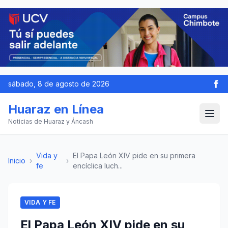
sábado, 8 de agosto de 2026
Huaraz en Línea
Noticias de Huaraz y Áncash
Vida y
El Papa León XIV pide en su primera
Inicio
›
›
fe
encíclica luch...
VIDA Y FE
El Papa León XIV pide en su