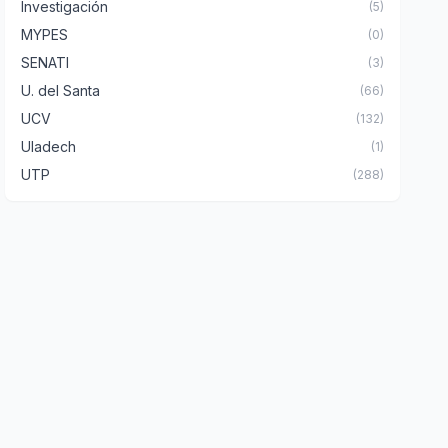
Investigación
(5)
MYPES
(0)
SENATI
(3)
U. del Santa
(66)
UCV
(132)
Uladech
(1)
UTP
(288)