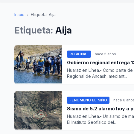
Inicio
›
Etiqueta: Aija
Etiqueta:
Aija
REGIONAL
hace 5 años
Gobierno regional entrega 13
Huaraz en Línea.- Como parte de 
Regional de Ancash, mediant...
FENÓMENO EL NIÑO
hace 6 año
Sismo de 5.2 alarmó hoy a p
Huaraz en Línea.- Un sismo de mag
El Instituto Geofísico del...