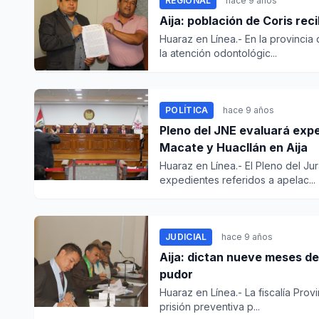
REGIONAL
hace 9 años
Aija: población de Coris rec
Huaraz en Línea.- En la provincia 
la atención odontológic...
POLÍTICA
hace 9 años
Pleno del JNE evaluará exp
Macate y Huacllán en Aija
Huaraz en Línea.- El Pleno del Ju
expedientes referidos a apelac...
JUDICIAL
hace 9 años
Aija: dictan nueve meses de
pudor
Huaraz en Línea.- La fiscalía Pro
prisión preventiva p...