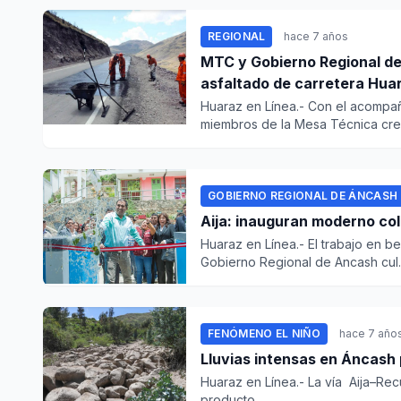
REGIONAL
hace 7 años
MTC y Gobierno Regional de
asfaltado de carretera Hu
Huaraz en Línea.- Con el acompañ
miembros de la Mesa Técnica crea
GOBIERNO REGIONAL DE ÁNCASH
Aija: inauguran moderno col
Huaraz en Línea.- El trabajo en b
Gobierno Regional de Ancash cul..
FENÓMENO EL NIÑO
hace 7 año
Lluvias intensas en Áncash
Huaraz en Línea.- La vía Aija–Re
producto...