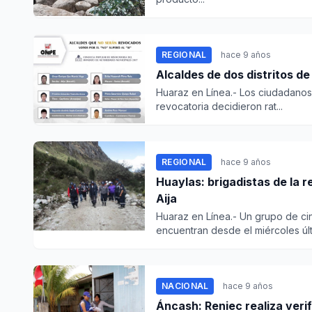
REGIONAL
hace 9 años
Huaraz en Línea.- Los ciudadanos 
revocatoria decidieron rat...
REGIONAL
hace 9 años
Huaylas: brigadistas de la 
Aija
Huaraz en Línea.- Un grupo de ci
encuentran desde el miércoles últi
NACIONAL
hace 9 años
Áncash: Reniec realiza verif