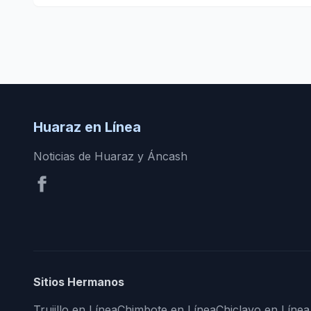
Huaraz en Línea
Noticias de Huaraz y Áncash
Sitios Hermanos
Trujillo en Línea
Chimbote en Línea
Chiclayo en Línea