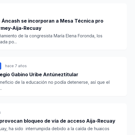
 Áncash se incorporan a Mesa Técnica pro
armey-Aija-Recuay
amiento de la congresista María Elena Foronda, los
da po...
hace 7 años
egio Gabino Uribe Antúneztitular
eneficio de la educación no podía detenerse, así que el
.
s
 provocan bloqueo de vía de acceso Aija-Recuay
cuay, ha sido interrumpida debido a la caída de huaicos