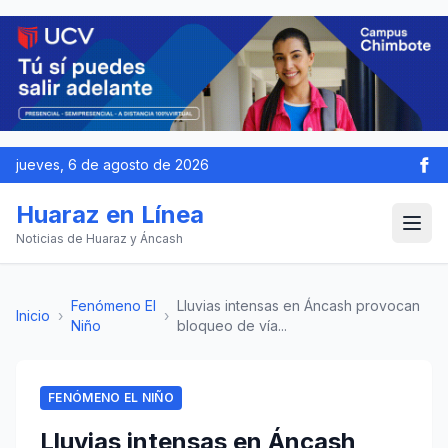
jueves, 6 de agosto de 2026
Huaraz en Línea
Noticias de Huaraz y Áncash
Fenómeno El
Lluvias intensas en Áncash provocan
Inicio
›
›
Niño
bloqueo de vía...
FENÓMENO EL NIÑO
Lluvias intensas en Áncash