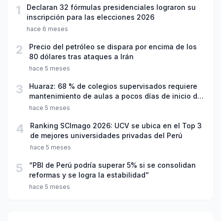
1
Declaran 32 fórmulas presidenciales lograron su
inscripción para las elecciones 2026
hace 6 meses
2
Precio del petróleo se dispara por encima de los
80 dólares tras ataques a Irán
hace 5 meses
3
Huaraz: 68 % de colegios supervisados requiere
mantenimiento de aulas a pocos días de inicio del
año escolar 2026
hace 5 meses
4
Ranking SCImago 2026: UCV se ubica en el Top 3
de mejores universidades privadas del Perú
hace 5 meses
5
“PBI de Perú podría superar 5% si se consolidan
reformas y se logra la estabilidad”
hace 5 meses