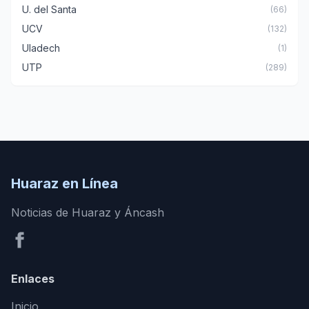
U. del Santa
(66)
UCV
(132)
Uladech
(1)
UTP
(289)
Huaraz en Línea
Noticias de Huaraz y Áncash
Enlaces
Inicio