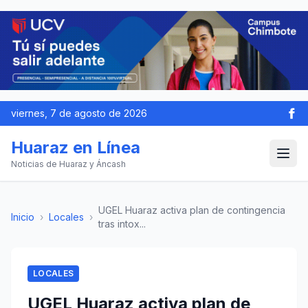
viernes, 7 de agosto de 2026
Huaraz en Línea
Noticias de Huaraz y Áncash
UGEL Huaraz activa plan de contingencia
Inicio
›
Locales
›
tras intox...
LOCALES
UGEL Huaraz activa plan de