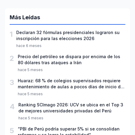
Más Leídas
1
Declaran 32 fórmulas presidenciales lograron su
inscripción para las elecciones 2026
hace 6 meses
2
Precio del petróleo se dispara por encima de los
80 dólares tras ataques a Irán
hace 5 meses
3
Huaraz: 68 % de colegios supervisados requiere
mantenimiento de aulas a pocos días de inicio del
año escolar 2026
hace 5 meses
4
Ranking SCImago 2026: UCV se ubica en el Top 3
de mejores universidades privadas del Perú
hace 5 meses
5
“PBI de Perú podría superar 5% si se consolidan
reformas y se logra la estabilidad”