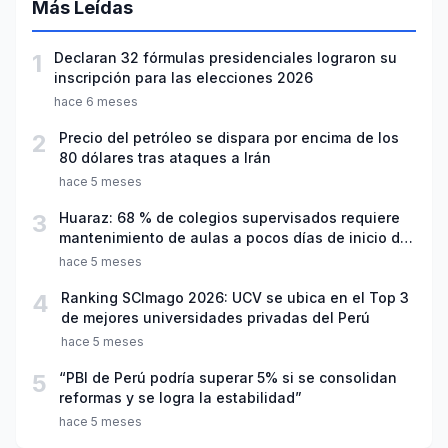
Más Leídas
1
Declaran 32 fórmulas presidenciales lograron su
inscripción para las elecciones 2026
hace 6 meses
2
Precio del petróleo se dispara por encima de los
80 dólares tras ataques a Irán
hace 5 meses
3
Huaraz: 68 % de colegios supervisados requiere
mantenimiento de aulas a pocos días de inicio del
año escolar 2026
hace 5 meses
4
Ranking SCImago 2026: UCV se ubica en el Top 3
de mejores universidades privadas del Perú
hace 5 meses
5
“PBI de Perú podría superar 5% si se consolidan
reformas y se logra la estabilidad”
hace 5 meses