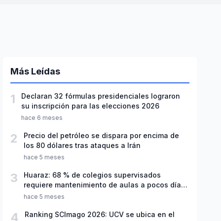
Más Leídas
1
Declaran 32 fórmulas presidenciales lograron
su inscripción para las elecciones 2026
hace 6 meses
2
Precio del petróleo se dispara por encima de
los 80 dólares tras ataques a Irán
hace 5 meses
3
Huaraz: 68 % de colegios supervisados
requiere mantenimiento de aulas a pocos días
de inicio del año escolar 2026
hace 5 meses
4
Ranking SCImago 2026: UCV se ubica en el