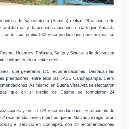
ervicios de Saneamiento (Sunass) realizó 28 acciones de 
del ámbito rural y de pequeñas ciudades en la región Áncash, 
, tras lo cual emitió 532 recomendaciones para mejorar su 
 Casma, Huarmey, Pallasca, Santa y Sihuas, a fin de evaluar 
o e infraestructura, entre otros.
iones, que generaron 175 recomendaciones. Destacan las 
seis prestadores, entre ellos las JASS Canchapampa, Cerro 
comendaciones. Asimismo, en Buena Vista Alta se efectuaron 
tras que en el distrito de Casma se formularon 24 
alizaciones y emitió 124 recomendaciones. En el distrito de 
n 62 recomendaciones, mientras que en Malvas se registraron 
alizó el servicio en Cochapetí, con 19 recomendaciones 