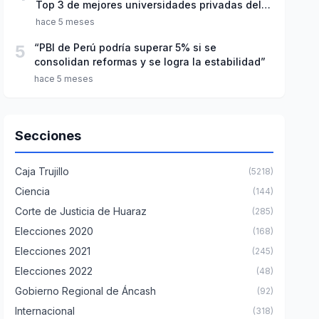
Top 3 de mejores universidades privadas del
Perú
hace 5 meses
5
“PBI de Perú podría superar 5% si se
consolidan reformas y se logra la estabilidad”
hace 5 meses
Secciones
Caja Trujillo
(5218)
Ciencia
(144)
Corte de Justicia de Huaraz
(285)
Elecciones 2020
(168)
Elecciones 2021
(245)
Elecciones 2022
(48)
Gobierno Regional de Áncash
(92)
Internacional
(318)