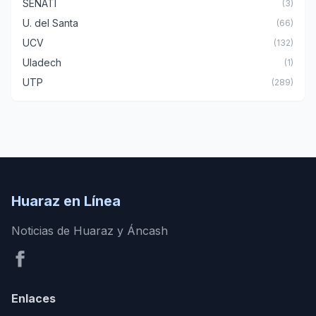
SENATI
(3)
U. del Santa
(66)
UCV
(132)
Uladech
(1)
UTP
(289)
Huaraz en Línea
Noticias de Huaraz y Áncash
Enlaces