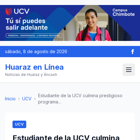
sábado, 8 de agosto de 2026
Huaraz en Línea
Noticias de Huaraz y Áncash
Estudiante de la UCV culmina prestigioso
Inicio
›
UCV
›
programa...
UCV
Estudiante de la UCV culmina