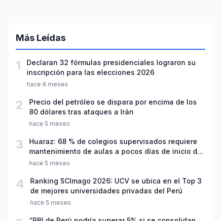
Más Leídas
1
Declaran 32 fórmulas presidenciales lograron su
inscripción para las elecciones 2026
hace 6 meses
2
Precio del petróleo se dispara por encima de los
80 dólares tras ataques a Irán
hace 5 meses
3
Huaraz: 68 % de colegios supervisados requiere
mantenimiento de aulas a pocos días de inicio del
año escolar 2026
hace 5 meses
4
Ranking SCImago 2026: UCV se ubica en el Top 3
de mejores universidades privadas del Perú
hace 5 meses
“PBI de Perú podría superar 5% si se consolidan