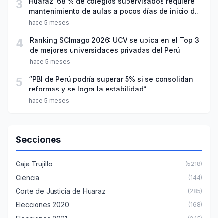
3
Huaraz: 68 % de colegios supervisados requiere
mantenimiento de aulas a pocos días de inicio del
año escolar 2026
hace 5 meses
4
Ranking SCImago 2026: UCV se ubica en el Top 3
de mejores universidades privadas del Perú
hace 5 meses
5
“PBI de Perú podría superar 5% si se consolidan
reformas y se logra la estabilidad”
hace 5 meses
Secciones
Caja Trujillo
(5218)
Ciencia
(144)
Corte de Justicia de Huaraz
(285)
Elecciones 2020
(168)