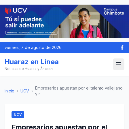
viernes, 7 de agosto de 2026
Huaraz en Línea
Noticias de Huaraz y Áncash
Empresarios apuestan por el talento vallejiano
Inicio
›
UCV
›
y r...
UCV
Empresarios apuestan por el