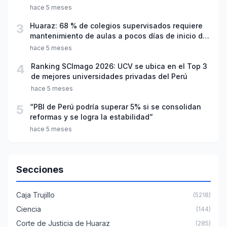
hace 5 meses
3
Huaraz: 68 % de colegios supervisados requiere
mantenimiento de aulas a pocos días de inicio del
año escolar 2026
hace 5 meses
4
Ranking SCImago 2026: UCV se ubica en el Top 3
de mejores universidades privadas del Perú
hace 5 meses
5
“PBI de Perú podría superar 5% si se consolidan
reformas y se logra la estabilidad”
hace 5 meses
Secciones
Caja Trujillo
(5218)
Ciencia
(144)
Corte de Justicia de Huaraz
(285)