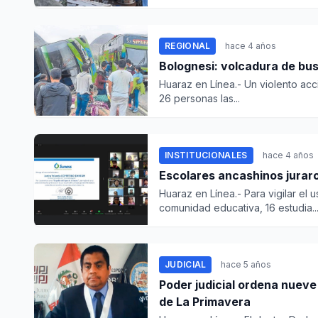
REGIONAL
hace 4 años
Bolognesi: volcadura de bu
Huaraz en Línea.- Un violento acci
26 personas las...
INSTITUCIONALES
hace 4 años
Escolares ancashinos jurar
Huaraz en Línea.- Para vigilar el
comunidad educativa, 16 estudia..
JUDICIAL
hace 5 años
Poder judicial ordena nueve
de La Primavera