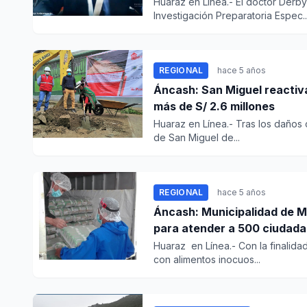
Huaraz en Línea.- El doctor Derb
Investigación Preparatoria Espec..
REGIONAL
hace 5 años
Áncash: San Miguel reactiv
más de S/ 2.6 millones
Huaraz en Línea.- Tras los daños 
de San Miguel de...
REGIONAL
hace 5 años
Áncash: Municipalidad de M
para atender a 500 ciudad
Huaraz en Línea.- Con la finalid
con alimentos inocuos...