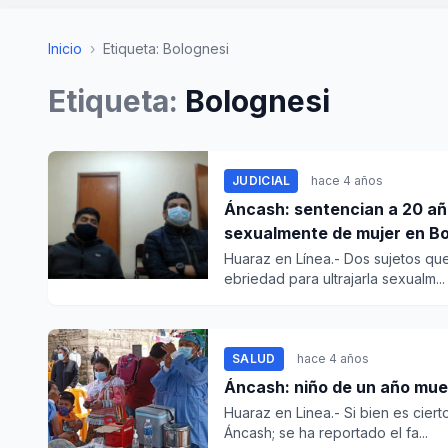
Inicio
›
Etiqueta: Bolognesi
Etiqueta:
Bolognesi
JUDICIAL
hace 4 años
Áncash: sentencian a 20 añ
sexualmente de mujer en Bo
Huaraz en Línea.- Dos sujetos q
ebriedad para ultrajarla sexualm...
SALUD
hace 4 años
Áncash: niño de un año muer
Huaraz en Linea.- Si bien es cier
Áncash; se ha reportado el fa...