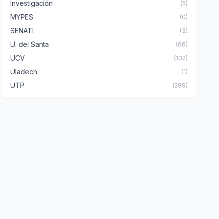
Investigación
(5)
MYPES
(0)
SENATI
(3)
U. del Santa
(66)
UCV
(132)
Uladech
(1)
UTP
(289)