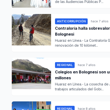
de las Audiencias Públicas P...
ANTICORRUPCIÓN
hace 7 años
Contraloría halla sobrevaloració
Bolognesi
Huaraz en Línea.- La Contraloría 
renovación de 10 kilómet...
REGIONAL
hace 7 años
Colegios en Bolognesi son una realidad con una inversión de más de S/ 3
millones
Huaraz en Línea.- La cosecha de Á
trabajos articulados del Gobi...
REGIONAL
hace 8 años