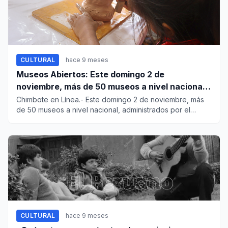
CULTURAL
hace 9 meses
Museos Abiertos: Este domingo 2 de
noviembre, más de 50 museos a nivel nacional
te invitan a escribir tu propia historia
Chimbote en Línea.- Este domingo 2 de noviembre, más
de 50 museos a nivel nacional, administrados por el
Ministerio de C...
CULTURAL
hace 9 meses