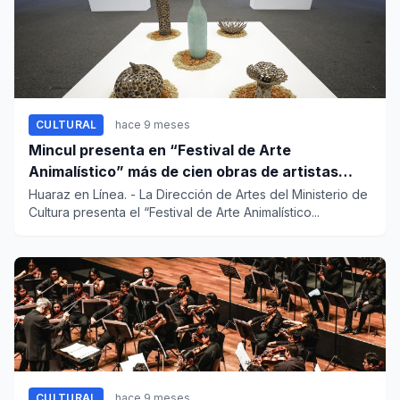
CULTURAL
hace 9 meses
Mincul presenta en “Festival de Arte
Animalístico” más de cien obras de artistas
nacionales e internacionales
Huaraz en Línea. - La Dirección de Artes del Ministerio de
Cultura presenta el “Festival de Arte Animalístico...
CULTURAL
hace 9 meses