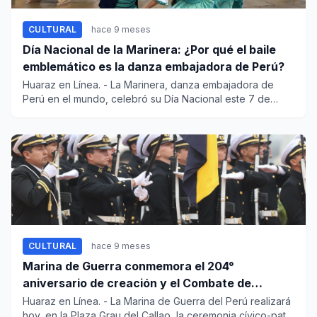
CULTURAL
hace 9 meses
Día Nacional de la Marinera: ¿Por qué el baile
emblemático es la danza embajadora de Perú?
Huaraz en Línea. - La Marinera, danza embajadora de
Perú en el mundo, celebró su Día Nacional este 7 de
octubre y e...
CULTURAL
hace 9 meses
Marina de Guerra conmemora el 204°
aniversario de creación y el Combate de
Angamos
Huaraz en Línea. - La Marina de Guerra del Perú realizará
hoy, en la Plaza Grau del Callao, la ceremonia cívico-pat...