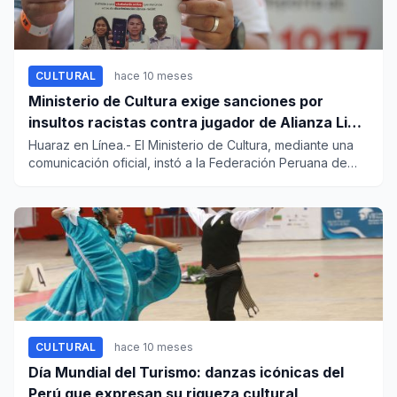
CULTURAL
hace 10 meses
Ministerio de Cultura exige sanciones por
insultos racistas contra jugador de Alianza Lima
en Cusco
Huaraz en Línea.- El Ministerio de Cultura, mediante una
comunicación oficial, instó a la Federación Peruana de
Fútbol (...
CULTURAL
hace 10 meses
Día Mundial del Turismo: danzas icónicas del
Perú que expresan su riqueza cultural