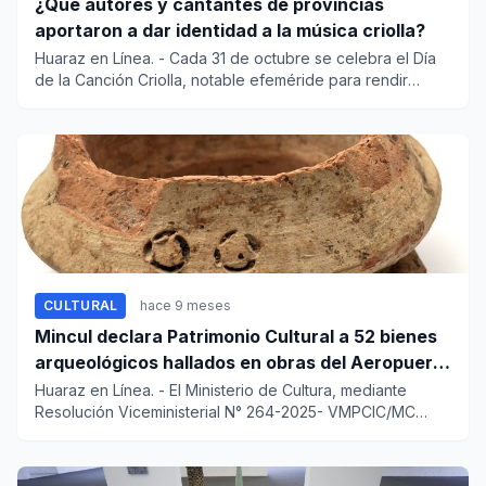
¿Qué autores y cantantes de provincias
aportaron a dar identidad a la música criolla?
Huaraz en Línea. - Cada 31 de octubre se celebra el Día
de la Canción Criolla, notable efeméride para rendir
homena...
CULTURAL
hace 9 meses
Mincul declara Patrimonio Cultural a 52 bienes
arqueológicos hallados en obras del Aeropuerto
Jorge Chávez
Huaraz en Línea. - El Ministerio de Cultura, mediante
Resolución Viceministerial N° 264-2025- VMPCIC/MC
declaró...