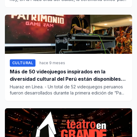
CULTURAL
hace 9 meses
Más de 50 videojuegos inspirados en la
diversidad cultural del Perú están disponibles
de manera gratuita
Huaraz en Línea. - Un total de 52 videojuegos peruanos
fueron desarrollados durante la primera edición de “Pa...