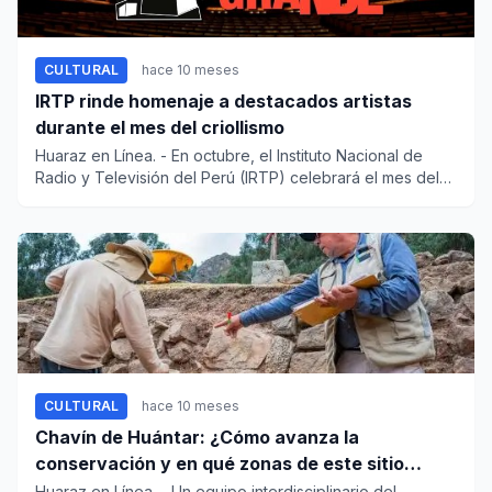
CULTURAL
hace 10 meses
IRTP rinde homenaje a destacados artistas
durante el mes del criollismo
Huaraz en Línea. - En octubre, el Instituto Nacional de
Radio y Televisión del Perú (IRTP) celebrará el mes del
cri...
CULTURAL
hace 10 meses
Chavín de Huántar: ¿Cómo avanza la
conservación y en qué zonas de este sitio
monumental?
Huaraz en Línea. - Un equipo interdisciplinario del