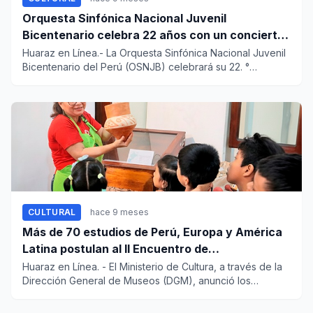
Orquesta Sinfónica Nacional Juvenil
Bicentenario celebra 22 años con un concierto
en el Gran Teatro Nacional
Huaraz en Línea.- La Orquesta Sinfónica Nacional Juvenil
Bicentenario del Perú (OSNJB) celebrará su 22. °
aniversari...
CULTURAL
hace 9 meses
Más de 70 estudios de Perú, Europa y América
Latina postulan al II Encuentro de
Investigaciones sobre Museos 2025
Huaraz en Línea. - El Ministerio de Cultura, a través de la
Dirección General de Museos (DGM), anunció los
resultad...