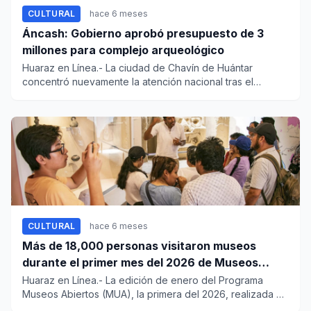
CULTURAL
hace 6 meses
Áncash: Gobierno aprobó presupuesto de 3
millones para complejo arqueológico
Huaraz en Línea.- La ciudad de Chavín de Huántar
concentró nuevamente la atención nacional tras el
anuncio oficial de un...
CULTURAL
hace 6 meses
Más de 18,000 personas visitaron museos
durante el primer mes del 2026 de Museos
Abiertos
Huaraz en Línea.- La edición de enero del Programa
Museos Abiertos (MUA), la primera del 2026, realizada el
domingo 4 de...