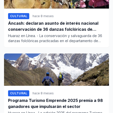
CULTURAL
hace 8 meses
Áncash: declaran asunto de interés nacional
conservación de 36 danzas folclóricas de
Pomabamba
Huaraz en Línea. - La conservación y salvaguarda de 36
danzas folclóricas practicadas en el departamento de
Áncash,...
CULTURAL
hace 8 meses
Programa Turismo Emprende 2025 premia a 98
ganadores que impulsarán el sector
Huaraz en Línea.- La edición 2025 del programa Turismo