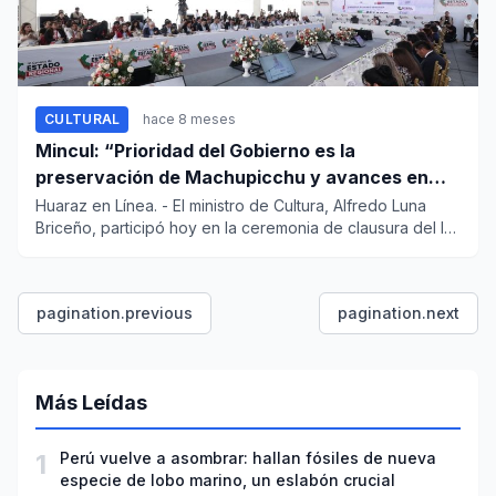
CULTURAL
hace 8 meses
Mincul: “Prioridad del Gobierno es la
preservación de Machupicchu y avances en
políticas culturales”
Huaraz en Línea. - El ministro de Cultura, Alfredo Luna
Briceño, participó hoy en la ceremonia de clausura del IX
C...
pagination.previous
pagination.next
Más Leídas
1
Perú vuelve a asombrar: hallan fósiles de nueva
especie de lobo marino, un eslabón crucial