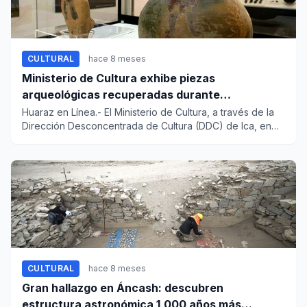
CULTURAL
hace 8 meses
Ministerio de Cultura exhibe piezas
arqueológicas recuperadas durante
construcción de gasoducto en Ica
Huaraz en Línea.- El Ministerio de Cultura, a través de la
Dirección Desconcentrada de Cultura (DDC) de Ica, en
coordina...
CULTURAL
hace 8 meses
Gran hallazgo en Áncash: descubren
estructura astronómica 1,000 años más