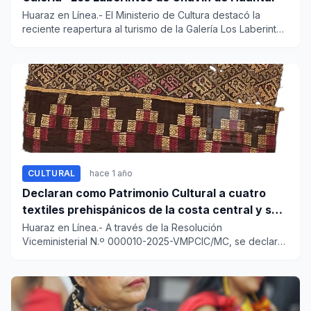
Huaraz en Línea.- El Ministerio de Cultura destacó la
reciente reapertura al turismo de la Galería Los Laberintos
del Mo...
CULTURAL
hace 1 año
Declaran como Patrimonio Cultural a cuatro
textiles prehispánicos de la costa central y sur
del país
Huaraz en Línea.- A través de la Resolución
Viceministerial N.º 000010-2025-VMPCIC/MC, se declaró
como Patrimo...