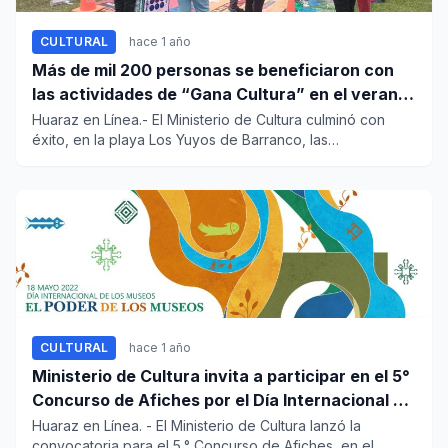
CULTURAL
hace 1 año
Más de mil 200 personas se beneficiaron con
las actividades de “Gana Cultura” en el verano
2025
Huaraz en Línea.- El Ministerio de Cultura culminó con
éxito, en la playa Los Yuyos de Barranco, las
presentaciones de v...
CULTURAL
hace 1 año
Ministerio de Cultura invita a participar en el 5°
Concurso de Afiches por el Día Internacional de
los Museos
Huaraz en Línea. - El Ministerio de Cultura lanzó la
convocatoria para el 5.° Concurso de Afiches, en el