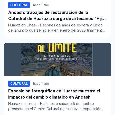
CULTURAL
hace 1 año
Áncash: trabajos de restauración de la
Catedral de Huaraz a cargo de artesanos "Hijos
del Padre Ugo de Censi"
Huaraz en Línea. - Después de años de espera y luego
del anuncio que se hiciera en enero del 2025 finalmente
la cul...
CULTURAL
hace 1 año
Exposición fotográfica en Huaraz muestra el
impacto del cambio climático en Áncash
Huaraz en Línea. - Hasta este sábado 5 de abril se
presenta en el Centro Cultural de Huaraz la exposición
fotográfi...