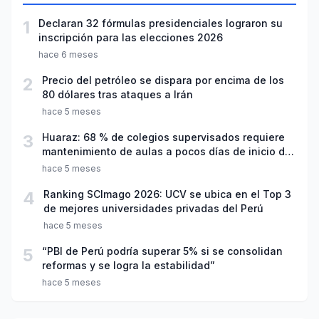
1
Declaran 32 fórmulas presidenciales lograron su
inscripción para las elecciones 2026
hace 6 meses
2
Precio del petróleo se dispara por encima de los
80 dólares tras ataques a Irán
hace 5 meses
3
Huaraz: 68 % de colegios supervisados requiere
mantenimiento de aulas a pocos días de inicio del
año escolar 2026
hace 5 meses
4
Ranking SCImago 2026: UCV se ubica en el Top 3
de mejores universidades privadas del Perú
hace 5 meses
5
“PBI de Perú podría superar 5% si se consolidan
reformas y se logra la estabilidad”
hace 5 meses