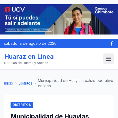
sábado, 8 de agosto de 2026
Huaraz en Línea
Noticias de Huaraz y Áncash
Municipalidad de Huaylas realizó operativo
Inicio
›
Distritos
›
en loca...
DISTRITOS
Municipalidad de Huaylas