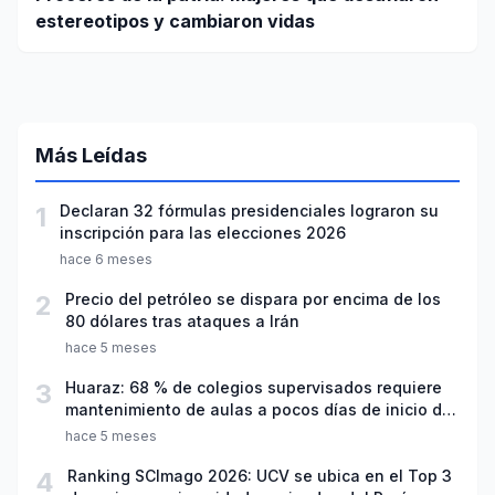
estereotipos y cambiaron vidas
Más Leídas
1
Declaran 32 fórmulas presidenciales lograron su
inscripción para las elecciones 2026
hace 6 meses
2
Precio del petróleo se dispara por encima de los
80 dólares tras ataques a Irán
hace 5 meses
3
Huaraz: 68 % de colegios supervisados requiere
mantenimiento de aulas a pocos días de inicio del
año escolar 2026
hace 5 meses
4
Ranking SCImago 2026: UCV se ubica en el Top 3