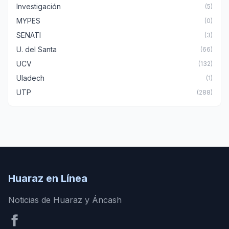
Investigación
(5)
MYPES
(0)
SENATI
(3)
U. del Santa
(66)
UCV
(132)
Uladech
(1)
UTP
(288)
Huaraz en Línea
Noticias de Huaraz y Áncash