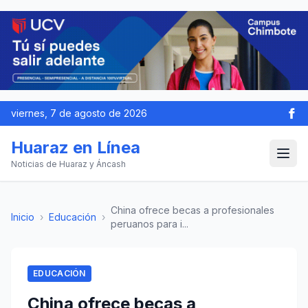
viernes, 7 de agosto de 2026
Huaraz en Línea
Noticias de Huaraz y Áncash
China ofrece becas a profesionales
Inicio
›
Educación
›
peruanos para i...
EDUCACIÓN
China ofrece becas a