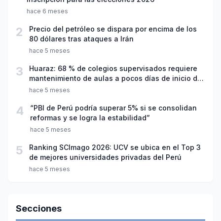
hace 6 meses
2
Precio del petróleo se dispara por encima de los
80 dólares tras ataques a Irán
hace 5 meses
3
Huaraz: 68 % de colegios supervisados requiere
mantenimiento de aulas a pocos días de inicio del
año escolar 2026
hace 5 meses
4
“PBI de Perú podría superar 5% si se consolidan
reformas y se logra la estabilidad”
hace 5 meses
5
Ranking SCImago 2026: UCV se ubica en el Top 3
de mejores universidades privadas del Perú
hace 5 meses
Secciones