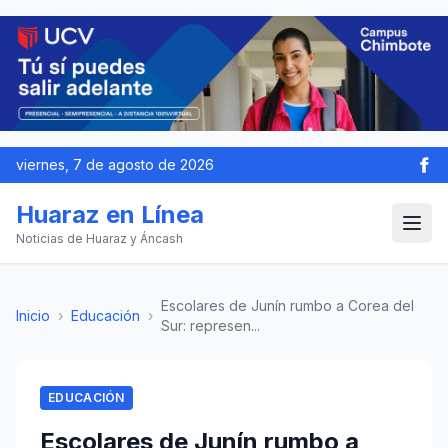
viernes, 7 de agosto de 2026
Huaraz en Línea
Noticias de Huaraz y Áncash
Escolares de Junín rumbo a Corea del
Inicio
›
Educación
›
Sur: represen...
EDUCACIÓN
Escolares de Junín rumbo a