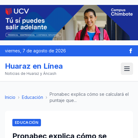
viernes, 7 de agosto de 2026
Huaraz en Línea
Noticias de Huaraz y Áncash
Pronabec explica cómo se calculará el
Inicio
›
Educación
›
puntaje que...
EDUCACIÓN
Pronabec explica cómo se