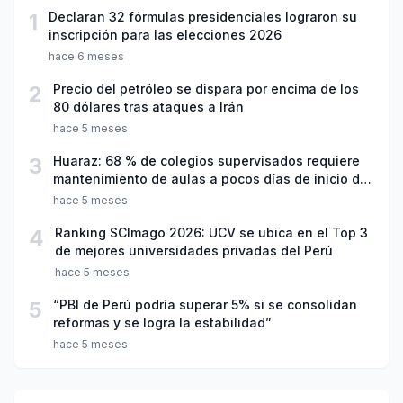
1
Declaran 32 fórmulas presidenciales lograron su
inscripción para las elecciones 2026
hace 6 meses
2
Precio del petróleo se dispara por encima de los
80 dólares tras ataques a Irán
hace 5 meses
3
Huaraz: 68 % de colegios supervisados requiere
mantenimiento de aulas a pocos días de inicio del
año escolar 2026
hace 5 meses
4
Ranking SCImago 2026: UCV se ubica en el Top 3
de mejores universidades privadas del Perú
hace 5 meses
5
“PBI de Perú podría superar 5% si se consolidan
reformas y se logra la estabilidad”
hace 5 meses