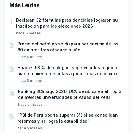
Más Leídas
1
Declaran 32 fórmulas presidenciales lograron su
inscripción para las elecciones 2026
hace 6 meses
2
Precio del petróleo se dispara por encima de los
80 dólares tras ataques a Irán
hace 5 meses
3
Huaraz: 68 % de colegios supervisados requiere
mantenimiento de aulas a pocos días de inicio del
año escolar 2026
hace 5 meses
4
Ranking SCImago 2026: UCV se ubica en el Top 3
de mejores universidades privadas del Perú
hace 5 meses
5
“PBI de Perú podría superar 5% si se consolidan
reformas y se logra la estabilidad”
hace 5 meses