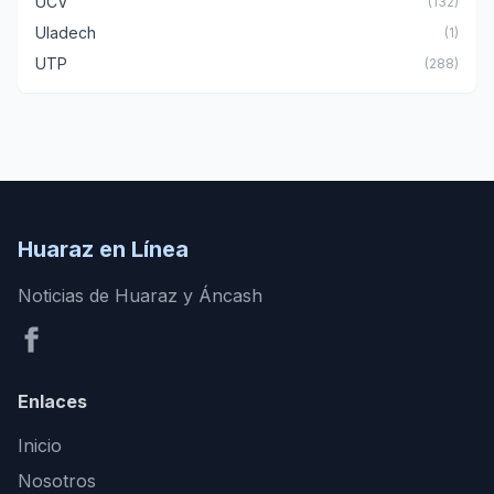
UCV
(132)
Uladech
(1)
UTP
(288)
Huaraz en Línea
Noticias de Huaraz y Áncash
Enlaces
Inicio
Nosotros