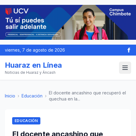
viernes, 7 de agosto de 2026
Huaraz en Línea
Noticias de Huaraz y Áncash
El docente ancashino que recuperó el
Inicio
›
Educación
›
quechua en la...
EDUCACIÓN
El docente ancashino que