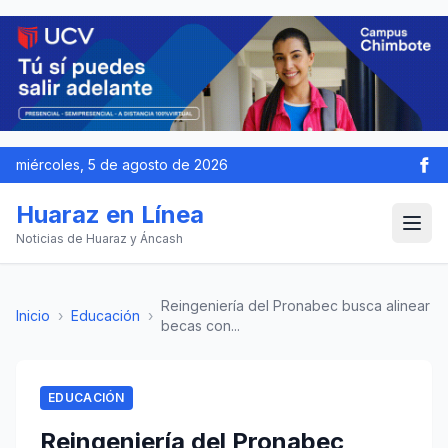
miércoles, 5 de agosto de 2026
Huaraz en Línea
Noticias de Huaraz y Áncash
Reingeniería del Pronabec busca alinear
Inicio
›
Educación
›
becas con...
EDUCACIÓN
Reingeniería del Pronabec