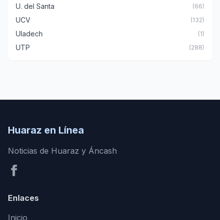
U. del Santa
(66)
UCV
(132)
Uladech
(1)
UTP
(288)
Huaraz en Línea
Noticias de Huaraz y Áncash
Enlaces
Inicio