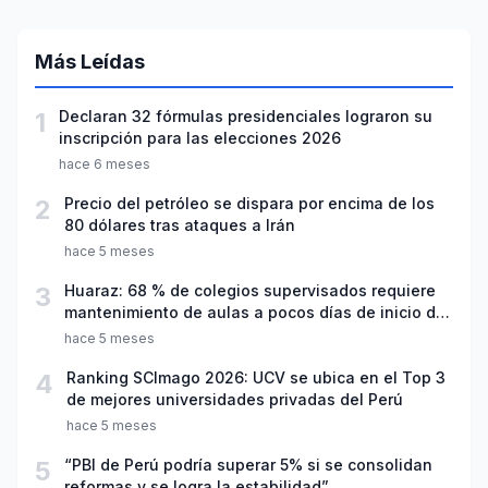
Más Leídas
1
Declaran 32 fórmulas presidenciales lograron su
inscripción para las elecciones 2026
hace 6 meses
2
Precio del petróleo se dispara por encima de los
80 dólares tras ataques a Irán
hace 5 meses
3
Huaraz: 68 % de colegios supervisados requiere
mantenimiento de aulas a pocos días de inicio del
año escolar 2026
hace 5 meses
4
Ranking SCImago 2026: UCV se ubica en el Top 3
de mejores universidades privadas del Perú
hace 5 meses
5
“PBI de Perú podría superar 5% si se consolidan
reformas y se logra la estabilidad”