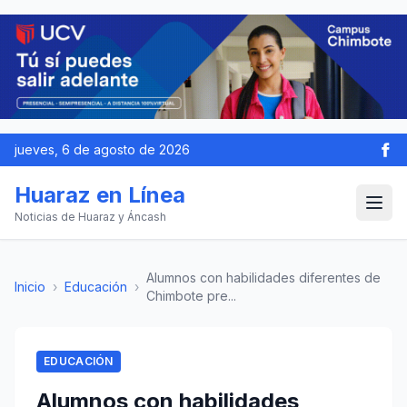
jueves, 6 de agosto de 2026
Huaraz en Línea
Noticias de Huaraz y Áncash
Alumnos con habilidades diferentes de
Inicio
›
Educación
›
Chimbote pre...
EDUCACIÓN
Alumnos con habilidades