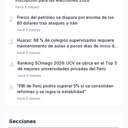
inscripción para las elecciones 2026
hace 6 meses
2
Precio del petróleo se dispara por encima de los
80 dólares tras ataques a Irán
hace 5 meses
3
Huaraz: 68 % de colegios supervisados requiere
mantenimiento de aulas a pocos días de inicio del
año escolar 2026
hace 5 meses
4
Ranking SCImago 2026: UCV se ubica en el Top 3
de mejores universidades privadas del Perú
hace 5 meses
5
“PBI de Perú podría superar 5% si se consolidan
reformas y se logra la estabilidad”
hace 5 meses
Secciones