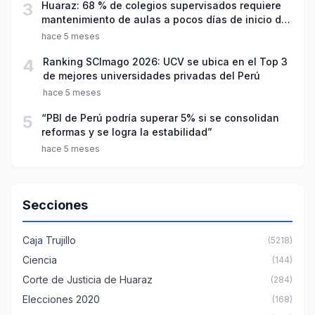
3
Huaraz: 68 % de colegios supervisados requiere
mantenimiento de aulas a pocos días de inicio del
año escolar 2026
hace 5 meses
4
Ranking SCImago 2026: UCV se ubica en el Top 3
de mejores universidades privadas del Perú
hace 5 meses
5
“PBI de Perú podría superar 5% si se consolidan
reformas y se logra la estabilidad”
hace 5 meses
Secciones
Caja Trujillo
(5218)
Ciencia
(144)
Corte de Justicia de Huaraz
(284)
Elecciones 2020
(168)