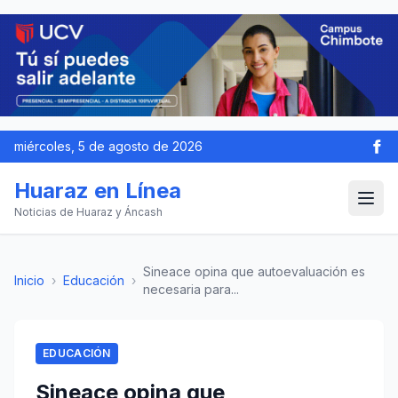
miércoles, 5 de agosto de 2026
Huaraz en Línea
Noticias de Huaraz y Áncash
Sineace opina que autoevaluación es
Inicio
›
Educación
›
necesaria para...
EDUCACIÓN
Sineace opina que