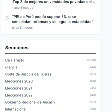
Top 3 de mejores universidades privadas del
Perú
hace 5 meses
5
“PBI de Perú podría superar 5% si se
consolidan reformas y se logra la estabilidad”
hace 5 meses
Secciones
Caja Trujillo
(5218)
Ciencia
(144)
Corte de Justicia de Huaraz
(285)
Elecciones 2020
(168)
Elecciones 2021
(245)
Elecciones 2022
(48)
Gobierno Regional de Áncash
(92)
Internacional
(318)