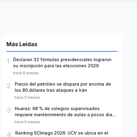
Más Leídas
1
Declaran 32 fórmulas presidenciales lograron
su inscripción para las elecciones 2026
hace 6 meses
2
Precio del petróleo se dispara por encima de
los 80 dólares tras ataques a Irán
hace 5 meses
3
Huaraz: 68 % de colegios supervisados
requiere mantenimiento de aulas a pocos días
de inicio del año escolar 2026
hace 5 meses
4
Ranking SCImago 2026: UCV se ubica en el