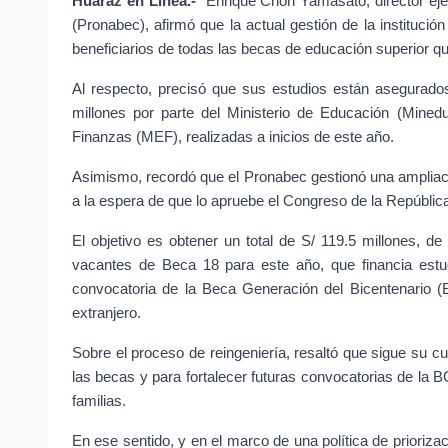
Huaraz en Línea.- 
Enrique Chon Yamasato, director eje
(Pronabec), afirmó que la actual gestión de la institució
beneficiarios de todas las becas de educación superior qu
Al respecto, precisó que sus estudios están asegurados,
millones por parte del Ministerio de Educación (Mined
Finanzas (MEF), realizadas a inicios de este año.
Asimismo, recordó que el Pronabec gestionó una ampliaci
a la espera de que lo apruebe el Congreso de la Repúblic
El objetivo es obtener un total de S/ 119.5 millones, de
vacantes de Beca 18 para este año, que financia estu
convocatoria de la Beca Generación del Bicentenario (
extranjero.
Sobre el proceso de reingeniería, resaltó que sigue su cur
las becas y para fortalecer futuras convocatorias de la BG
familias.
En ese sentido, y en el marco de una política de prioriza