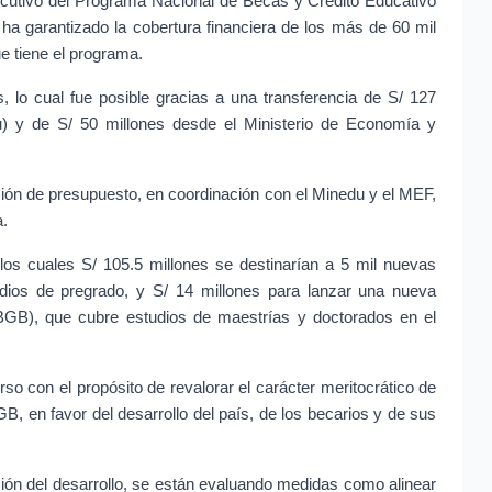
cutivo del Programa Nacional de Becas y Crédito Educativo 
n ha garantizado la cobertura financiera de los más de 60 mil 
e tiene el programa.
 lo cual fue posible gracias a una transferencia de S/ 127 
u) y de S/ 50 millones desde el Ministerio de Economía y 
ón de presupuesto, en coordinación con el Minedu y el MEF, 
a.
 los cuales S/ 105.5 millones se destinarían a 5 mil nuevas 
dios de pregrado, y S/ 14 millones para lanzar una nueva 
BGB), que cubre estudios de maestrías y doctorados en el 
so con el propósito de revalorar el carácter meritocrático de 
B, en favor del desarrollo del país, de los becarios y de sus 
ción del desarrollo, se están evaluando medidas como alinear 