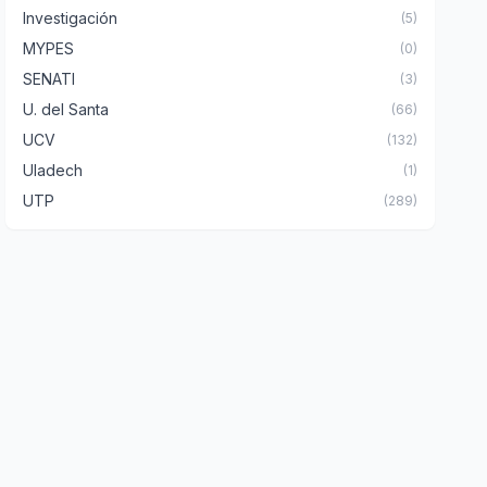
Investigación
(5)
MYPES
(0)
SENATI
(3)
U. del Santa
(66)
UCV
(132)
Uladech
(1)
UTP
(289)