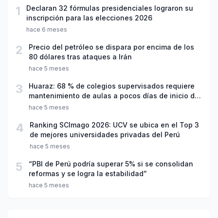
1
Declaran 32 fórmulas presidenciales lograron su
inscripción para las elecciones 2026
hace 6 meses
2
Precio del petróleo se dispara por encima de los
80 dólares tras ataques a Irán
hace 5 meses
3
Huaraz: 68 % de colegios supervisados requiere
mantenimiento de aulas a pocos días de inicio del
año escolar 2026
hace 5 meses
4
Ranking SCImago 2026: UCV se ubica en el Top 3
de mejores universidades privadas del Perú
hace 5 meses
5
“PBI de Perú podría superar 5% si se consolidan
reformas y se logra la estabilidad”
hace 5 meses