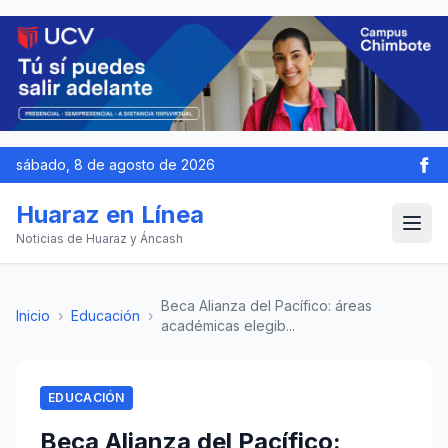
sábado, 8 de agosto de 2026
Huaraz en Línea
Noticias de Huaraz y Áncash
Beca Alianza del Pacífico: áreas
Inicio
›
Educación
›
académicas elegib...
EDUCACIÓN
Beca Alianza del Pacífico: