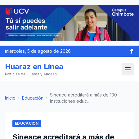
miércoles, 5 de agosto de 2026
Huaraz en Línea
Noticias de Huaraz y Áncash
Sineace acreditará a más de 100
Inicio
›
Educación
›
instituciones educ...
EDUCACIÓN
Sineace acreditará a más de