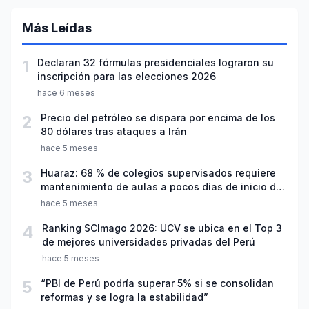
Más Leídas
1
Declaran 32 fórmulas presidenciales lograron su
inscripción para las elecciones 2026
hace 6 meses
2
Precio del petróleo se dispara por encima de los
80 dólares tras ataques a Irán
hace 5 meses
3
Huaraz: 68 % de colegios supervisados requiere
mantenimiento de aulas a pocos días de inicio del
año escolar 2026
hace 5 meses
4
Ranking SCImago 2026: UCV se ubica en el Top 3
de mejores universidades privadas del Perú
hace 5 meses
5
“PBI de Perú podría superar 5% si se consolidan
reformas y se logra la estabilidad”