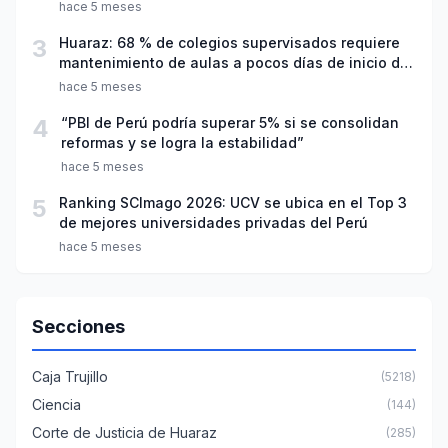
hace 5 meses
3
Huaraz: 68 % de colegios supervisados requiere
mantenimiento de aulas a pocos días de inicio del
año escolar 2026
hace 5 meses
4
“PBI de Perú podría superar 5% si se consolidan
reformas y se logra la estabilidad”
hace 5 meses
5
Ranking SCImago 2026: UCV se ubica en el Top 3
de mejores universidades privadas del Perú
hace 5 meses
Secciones
Caja Trujillo
(5218)
Ciencia
(144)
Corte de Justicia de Huaraz
(285)