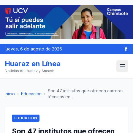
jueves, 6 de agosto de 2026
Huaraz en Línea
Noticias de Huaraz y Áncash
Son 47 institutos que ofrecen carreras
Inicio
›
Educación
›
técnicas en...
EDUCACIÓN
Son 47 institutos que ofrecen