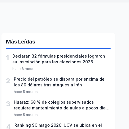
Más Leídas
1
Declaran 32 fórmulas presidenciales lograron
su inscripción para las elecciones 2026
hace 6 meses
2
Precio del petróleo se dispara por encima de
los 80 dólares tras ataques a Irán
hace 5 meses
3
Huaraz: 68 % de colegios supervisados
requiere mantenimiento de aulas a pocos días
de inicio del año escolar 2026
hace 5 meses
4
Ranking SCImago 2026: UCV se ubica en el