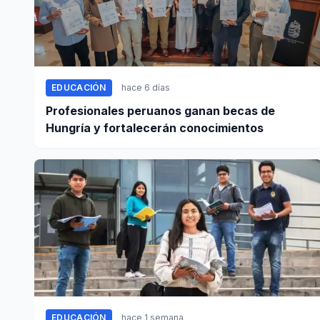
EDUCACIÓN
hace 6 días
Profesionales peruanos ganan becas de
Hungría y fortalecerán conocimientos
EDUCACIÓN
hace 1 semana