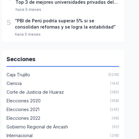
Top 3 de mejores universidades privadas del
Perú
hace 5 meses
5
“PBI de Perú podría superar 5% si se
consolidan reformas y se logra la estabilidad”
hace 5 meses
Secciones
Caja Trujillo
(5218)
Ciencia
(144)
Corte de Justicia de Huaraz
(285)
Elecciones 2020
(168)
Elecciones 2021
(245)
Elecciones 2022
(48)
Gobierno Regional de Áncash
(92)
Internacional
(318)