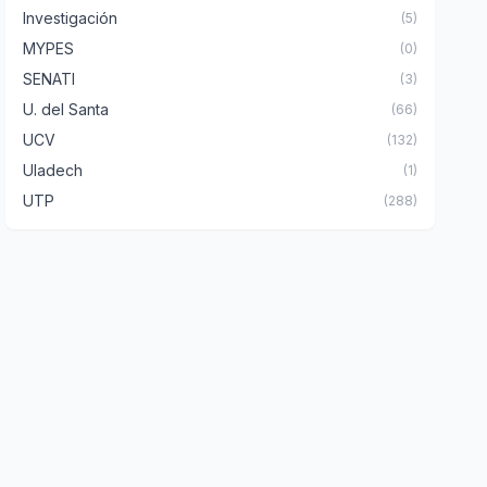
Investigación
(5)
MYPES
(0)
SENATI
(3)
U. del Santa
(66)
UCV
(132)
Uladech
(1)
UTP
(288)