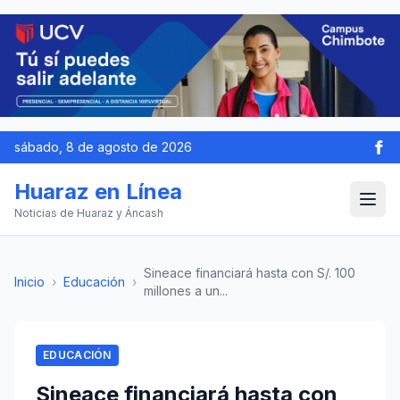
sábado, 8 de agosto de 2026
Huaraz en Línea
Noticias de Huaraz y Áncash
Sineace financiará hasta con S/. 100
Inicio
›
Educación
›
millones a un...
EDUCACIÓN
Sineace financiará hasta con