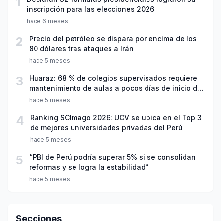
1
inscripción para las elecciones 2026
hace 6 meses
2
Precio del petróleo se dispara por encima de los
80 dólares tras ataques a Irán
hace 5 meses
3
Huaraz: 68 % de colegios supervisados requiere
mantenimiento de aulas a pocos días de inicio del
año escolar 2026
hace 5 meses
4
Ranking SCImago 2026: UCV se ubica en el Top 3
de mejores universidades privadas del Perú
hace 5 meses
5
“PBI de Perú podría superar 5% si se consolidan
reformas y se logra la estabilidad”
hace 5 meses
Secciones