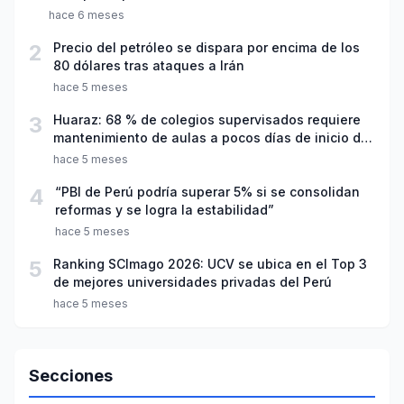
hace 6 meses
2
Precio del petróleo se dispara por encima de los
80 dólares tras ataques a Irán
hace 5 meses
3
Huaraz: 68 % de colegios supervisados requiere
mantenimiento de aulas a pocos días de inicio del
año escolar 2026
hace 5 meses
4
“PBI de Perú podría superar 5% si se consolidan
reformas y se logra la estabilidad”
hace 5 meses
5
Ranking SCImago 2026: UCV se ubica en el Top 3
de mejores universidades privadas del Perú
hace 5 meses
Secciones