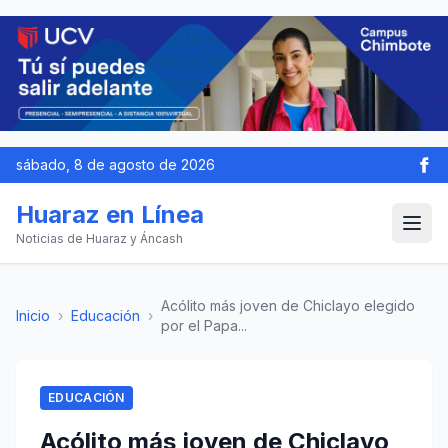
sábado, 8 de agosto de 2026
Huaraz en Línea
Noticias de Huaraz y Áncash
Acólito más joven de Chiclayo elegido
Inicio
›
Educación
›
por el Papa...
EDUCACIÓN
Acólito más joven de Chiclayo