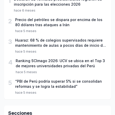
1
inscripción para las elecciones 2026
hace 6 meses
2
Precio del petróleo se dispara por encima de los
80 dólares tras ataques a Irán
hace 5 meses
3
Huaraz: 68 % de colegios supervisados requiere
mantenimiento de aulas a pocos días de inicio del
año escolar 2026
hace 5 meses
4
Ranking SCImago 2026: UCV se ubica en el Top 3
de mejores universidades privadas del Perú
hace 5 meses
5
“PBI de Perú podría superar 5% si se consolidan
reformas y se logra la estabilidad”
hace 5 meses
Secciones