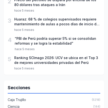
2
80 dólares tras ataques a Irán
hace 5 meses
3
Huaraz: 68 % de colegios supervisados requiere
mantenimiento de aulas a pocos días de inicio del
año escolar 2026
hace 5 meses
4
“PBI de Perú podría superar 5% si se consolidan
reformas y se logra la estabilidad”
hace 5 meses
5
Ranking SCImago 2026: UCV se ubica en el Top 3
de mejores universidades privadas del Perú
hace 5 meses
Secciones
Caja Trujillo
(5218)
Ciencia
(144)