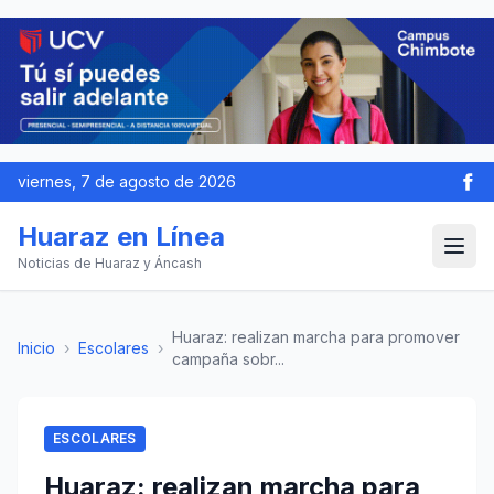
viernes, 7 de agosto de 2026
Huaraz en Línea
Noticias de Huaraz y Áncash
Huaraz: realizan marcha para promover
Inicio
›
Escolares
›
campaña sobr...
ESCOLARES
Huaraz: realizan marcha para