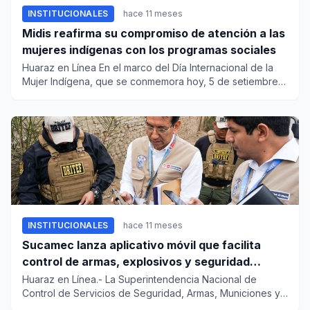
INSTITUCIONALES
hace 11 meses
Midis reafirma su compromiso de atención a las
mujeres indígenas con los programas sociales
Huaraz en Línea En el marco del Día Internacional de la
Mujer Indígena, que se conmemora hoy, 5 de setiembre,
el Mi...
INSTITUCIONALES
hace 11 meses
Sucamec lanza aplicativo móvil que facilita
control de armas, explosivos y seguridad
privada
Huaraz en Línea.- La Superintendencia Nacional de
Control de Servicios de Seguridad, Armas, Municiones y
Explosivos de U...