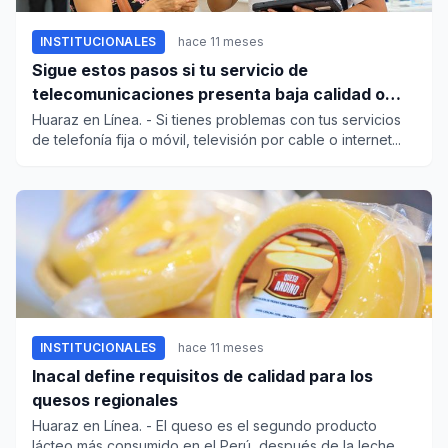
INSTITUCIONALES
hace 11 meses
Sigue estos pasos si tu servicio de
telecomunicaciones presenta baja calidad o
averías
Huaraz en Línea. - Si tienes problemas con tus servicios
de telefonía fija o móvil, televisión por cable o internet...
INSTITUCIONALES
hace 11 meses
Inacal define requisitos de calidad para los
quesos regionales
Huaraz en Línea. - El queso es el segundo producto
lácteo más consumido en el Perú, después de la leche