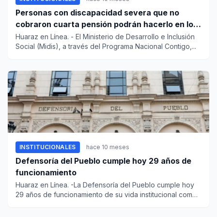
Personas con discapacidad severa que no
cobraron cuarta pensión podrán hacerlo en los
“carritos pagadores”
Huaraz en Línea. - El Ministerio de Desarrollo e Inclusión
Social (Midis), a través del Programa Nacional Contigo,...
INSTITUCIONALES
hace 10 meses
Defensoría del Pueblo cumple hoy 29 años de
funcionamiento
Huaraz en Línea. -La Defensoría del Pueblo cumple hoy
29 años de funcionamiento de su vida institucional como
organismo...