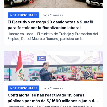
INSTITUCIONALES
hace 11 meses
El Ejecutivo entregó 20 camionetas a Sunafil
para fortalecer la fiscalización laboral
Huaraz en Línea. - El ministro de Trabajo y Promoción del
Empleo, Daniel Maurate Romero, participó en la
ceremonia...
INSTITUCIONALES
hace 11 meses
Contraloría: se han reactivado 115 obras
públicas por más de S/ 1690 millones a junio del
2025
Huaraz en Línea. - La Contraloría General informó que,