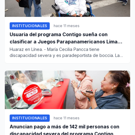
INSTITUCIONALES
hace 11 meses
Usuaria del programa Contigo sueña con
clasificar a Juegos Parapanamericanos Lima
2027
Huaraz en Línea. - María Cecilia Pancca tiene
discapacidad severa y es paradeportista de boccia. La
usuaria del pro...
INSTITUCIONALES
hace 11 meses
Anuncian pago a más de 142 mil personas con
discapacidad severa del programa Contigo