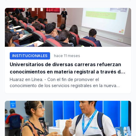
INSTITUCIONALES
hace 11 meses
Universitarios de diversas carreras refuerzan
conocimientos en materia registral a través de
“Sunarp: Clase Maestra”
Huaraz en Línea. - Con el fin de promover el
conocimiento de los servicios registrales en la nueva
generación de fu...