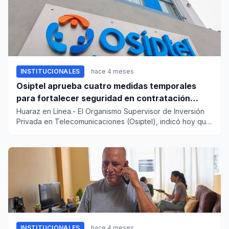
INSTITUCIONALES
hace 4 meses
Osiptel aprueba cuatro medidas temporales
para fortalecer seguridad en contratación
móvil
Huaraz en Línea.- El Organismo Supervisor de Inversión
Privada en Telecomunicaciones (Osiptel), indicó hoy que
aprobó cu...
INSTITUCIONALES
hace 4 meses