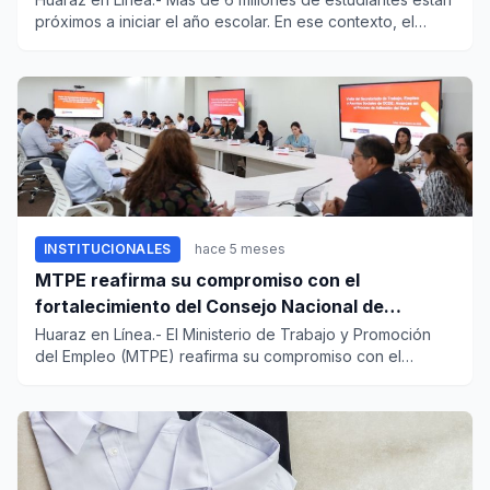
próximos a iniciar el año escolar. En ese contexto, el
Institut...
INSTITUCIONALES
hace 5 meses
MTPE reafirma su compromiso con el
fortalecimiento del Consejo Nacional de
Trabajo y Promoción del Empleo
Huaraz en Línea.- El Ministerio de Trabajo y Promoción
del Empleo (MTPE) reafirma su compromiso con el
fortalecimiento d...