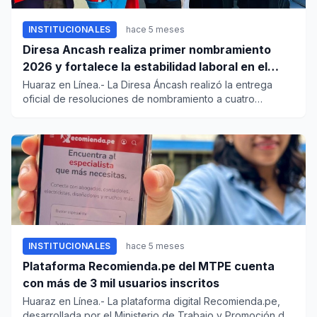
INSTITUCIONALES
hace 5 meses
Diresa Ancash realiza primer nombramiento
2026 y fortalece la estabilidad laboral en el
sector salud
Huaraz en Línea.- La Diresa Áncash realizó la entrega
oficial de resoluciones de nombramiento a cuatro
profesionales de...
INSTITUCIONALES
hace 5 meses
Plataforma Recomienda.pe del MTPE cuenta
con más de 3 mil usuarios inscritos
Huaraz en Línea.- La plataforma digital Recomienda.pe,
desarrollada por el Ministerio de Trabajo y Promoción del