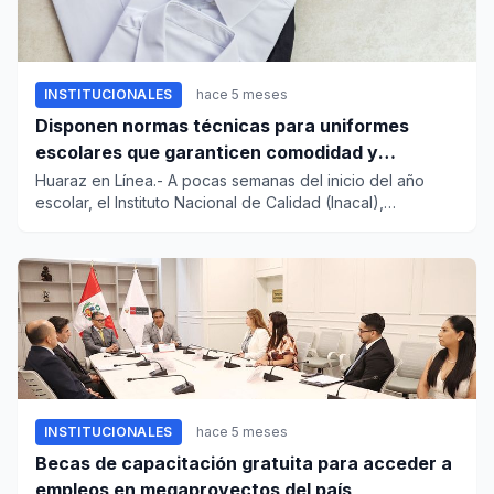
INSTITUCIONALES
hace 5 meses
Disponen normas técnicas para uniformes
escolares que garanticen comodidad y
bienestar de alumnos
Huaraz en Línea.- A pocas semanas del inicio del año
escolar, el Instituto Nacional de Calidad (Inacal),
organismo adscr...
INSTITUCIONALES
hace 5 meses
Becas de capacitación gratuita para acceder a
empleos en megaproyectos del país