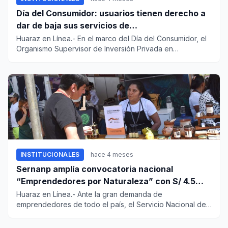
Día del Consumidor: usuarios tienen derecho a
dar de baja sus servicios de
telecomunicaciones sin complicaciones
Huaraz en Línea.- En el marco del Día del Consumidor, el
Organismo Supervisor de Inversión Privada en
Telecomunicaciones...
INSTITUCIONALES
hace 4 meses
Sernanp amplía convocatoria nacional
“Emprendedores por Naturaleza” con S/ 4.5
millones en financiamiento
Huaraz en Línea.- Ante la gran demanda de
emprendedores de todo el país, el Servicio Nacional de
Áreas Naturales Protegi...