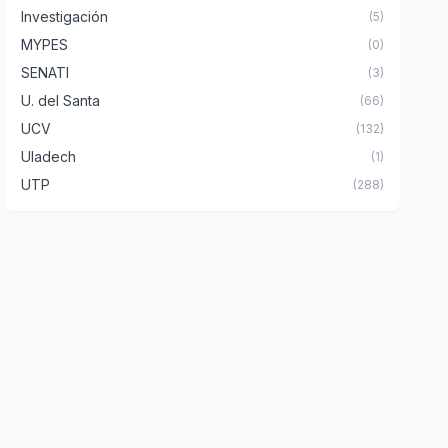
Investigación
(5)
MYPES
(0)
SENATI
(3)
U. del Santa
(66)
UCV
(132)
Uladech
(1)
UTP
(288)