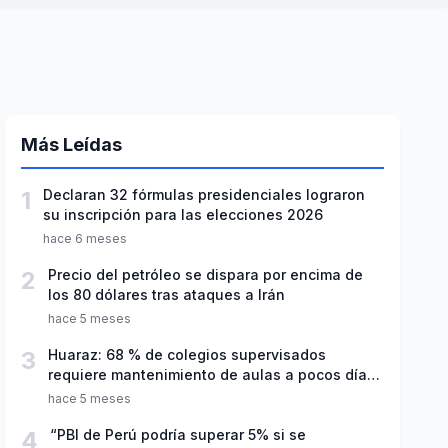
Más Leídas
1
Declaran 32 fórmulas presidenciales lograron
su inscripción para las elecciones 2026
hace 6 meses
2
Precio del petróleo se dispara por encima de
los 80 dólares tras ataques a Irán
hace 5 meses
3
Huaraz: 68 % de colegios supervisados
requiere mantenimiento de aulas a pocos días
de inicio del año escolar 2026
hace 5 meses
4
“PBI de Perú podría superar 5% si se