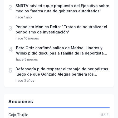
2
SNRTV advierte que propuesta del Ejecutivo sobre
medios “marca ruta de gobiernos autoritarios”
hace 1 año
3
Periodista Mónica Delta: "Tratan de neutralizar el
periodismo de investigación"
hace 10 meses
4
Beto Ortiz confirmó salida de Marisel Linares y
Willax pidió disculpas a familia de la deportista
Lizeth Marzano
hace 5 meses
5
Defensoría pide respetar el trabajo de periodistas
luego de que Gonzalo Alegría perdiera los
papeles con Milagros Leiva
hace 3 años
Secciones
Caja Trujillo
(5218)