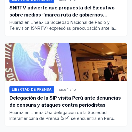
SNRTV advierte que propuesta del Ejecutivo
sobre medios “marca ruta de gobiernos
autoritarios”
Huaraz en Línea.- La Sociedad Nacional de Radio y
Televisión (SNRTV) expresó su preocupación ante la
propuesta del Ejecu...
LIBERTAD DE PRENSA
hace 1 año
Delegación de la SIP visita Perú ante denuncias
de censura y ataques contra periodistas
Huaraz en Línea.- Una delegación de la Sociedad
Interamericana de Prensa (SIP) se encuentra en Perú
desde este lune...