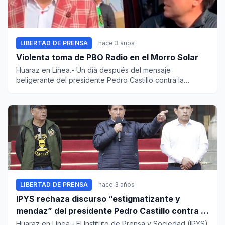
LIBERTAD DE PRENSA
hace 3 años
Violenta toma de PBO Radio en el Morro Solar
Huaraz en Línea.- Un día después del mensaje
beligerante del presidente Pedro Castillo contra la
prensa, se produce...
LIBERTAD DE PRENSA
hace 3 años
IPYS rechaza discurso “estigmatizante y
mendaz” del presidente Pedro Castillo contra la
prensa
Huaraz en Línea.- El Instituto de Prensa y Sociedad (IPYS)