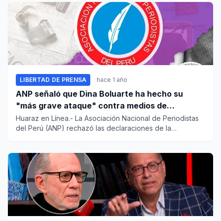
LIBERTAD DE PRENSA
hace 1 año
ANP señaló que Dina Boluarte ha hecho su
"más grave ataque" contra medios de
comunicación
Huaraz en Línea.- La Asociación Nacional de Periodistas
del Perú (ANP) rechazó las declaraciones de la
presidenta de la...