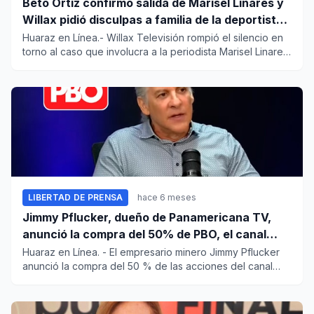
Beto Ortiz confirmó salida de Marisel Linares y
Willax pidió disculpas a familia de la deportista
Lizeth Marzano
Huaraz en Línea.- Willax Televisión rompió el silencio en
torno al caso que involucra a la periodista Marisel Linares
y...
LIBERTAD DE PRENSA
hace 6 meses
Jimmy Pflucker, dueño de Panamericana TV,
anunció la compra del 50% de PBO, el canal
digital de Phillip Butters
Huaraz en Línea. - El empresario minero Jimmy Pflucker
anunció la compra del 50 % de las acciones del canal
digital...