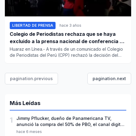
LIBERTAD DE PRENSA
hace 3 años
Colegio de Periodistas rechaza que se haya
excluido a la prensa nacional de conferencia en
Palacio
Huaraz en Línea.- A través de un comunicado el Colegio
de Periodistas del Perú (CPP) rechazó la decisión del
Poder...
pagination.previous
pagination.next
Más Leídas
1
Jimmy Pflucker, dueño de Panamericana TV,
anunció la compra del 50% de PBO, el canal digital
de Phillip Butters
hace 6 meses