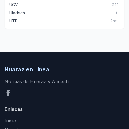
UCV
(132)
Uladech
(1)
UTP
(289)
Huaraz en Línea
Noticias de Huaraz y Áncash
Enlaces
Inicio