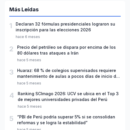
Más Leídas
1
Declaran 32 fórmulas presidenciales lograron su
inscripción para las elecciones 2026
hace 6 meses
2
Precio del petróleo se dispara por encima de los
80 dólares tras ataques a Irán
hace 5 meses
3
Huaraz: 68 % de colegios supervisados requiere
mantenimiento de aulas a pocos días de inicio del
año escolar 2026
hace 5 meses
4
Ranking SCImago 2026: UCV se ubica en el Top 3
de mejores universidades privadas del Perú
hace 5 meses
5
“PBI de Perú podría superar 5% si se consolidan
reformas y se logra la estabilidad”
hace 5 meses