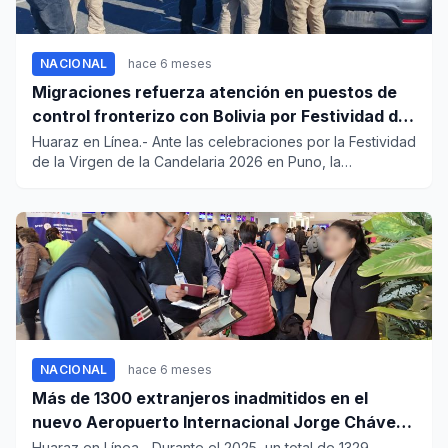
NACIONAL
hace 6 meses
Migraciones refuerza atención en puestos de
control fronterizo con Bolivia por Festividad de
la Virgen de la Candelaria
Huaraz en Línea.- Ante las celebraciones por la Festividad
de la Virgen de la Candelaria 2026 en Puno, la
Superintendenc...
NACIONAL
hace 6 meses
Más de 1300 extranjeros inadmitidos en el
nuevo Aeropuerto Internacional Jorge Chávez
durante el 2025
Huaraz en Línea.- Durante el 2025, un total de 1329