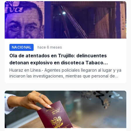
NACIONAL
hace 6 meses
Ola de atentados en Trujillo: delincuentes
detonan explosivo en discoteca Tabaco
Marino, varias viviendas fueron afectadas
Huaraz en Línea.- Agentes policiales llegaron al lugar y ya
iniciaron las investigaciones, mientras que personal de
Segu...