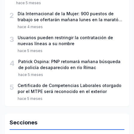
hace 5 meses
2
Día Internacional de la Mujer: 900 puestos de
trabajo se ofertarán mañana lunes en la maratón
“Emplea Mujer”
hace 4 meses
3
Usuarios pueden restringir la contratación de
nuevas líneas a su nombre
hace 5 meses
4
Patrick Ospina: PNP retomará mañana búsqueda
de policía desaparecido en río Rímac
hace 5 meses
5
Certificado de Competencias Laborales otorgado
por el MTPE será reconocido en el exterior
hace 5 meses
Secciones