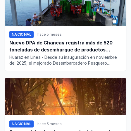
NACIONAL
hace 5 meses
Nuevo DPA de Chancay registra más de 520
toneladas de desembarque de productos
hidrobiológicos desde que fue inaugurado
Huaraz en Línea.- Desde su inauguración en noviembre
del 2025, el mejorado Desembarcadero Pesquero
Artesanal (DPA) de Ch...
NACIONAL
hace 5 meses