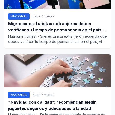
NACIONAL
hace 7 meses
Migraciones: turistas extranjeros deben
verificar su tiempo de permanencia en el país
para evitar inconvenientes
Huaraz en Línea. - Si eres turista extranjero, recuerda que
debes verificar tu tiempo de permanencia en el país, ví...
NACIONAL
hace 7 meses
“Navidad con calidad”: recomiendan elegir
juguetes seguros y adecuados a la edad
Huaraz en Línea. - En la campaña navideña, la compra de