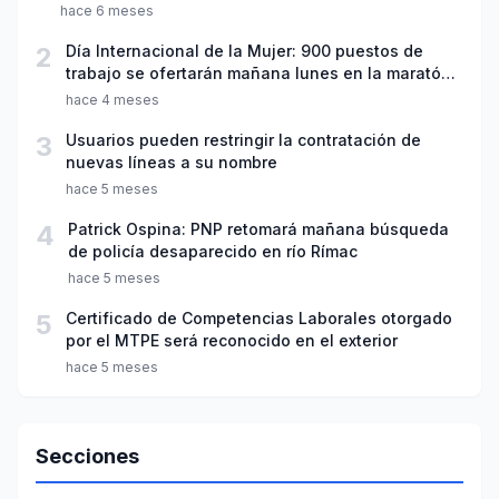
hace 6 meses
2
Día Internacional de la Mujer: 900 puestos de
trabajo se ofertarán mañana lunes en la maratón
“Emplea Mujer”
hace 4 meses
3
Usuarios pueden restringir la contratación de
nuevas líneas a su nombre
hace 5 meses
4
Patrick Ospina: PNP retomará mañana búsqueda
de policía desaparecido en río Rímac
hace 5 meses
5
Certificado de Competencias Laborales otorgado
por el MTPE será reconocido en el exterior
hace 5 meses
Secciones