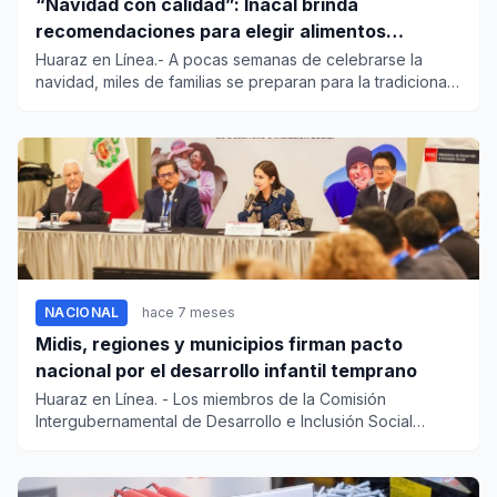
“Navidad con calidad”: Inacal brinda
recomendaciones para elegir alimentos
seguros en la cena de nochebuena
Huaraz en Línea.- A pocas semanas de celebrarse la
navidad, miles de familias se preparan para la tradicional
cena de No...
NACIONAL
hace 7 meses
Midis, regiones y municipios firman pacto
nacional por el desarrollo infantil temprano
Huaraz en Línea. - Los miembros de la Comisión
Intergubernamental de Desarrollo e Inclusión Social
(CIDIS) suscribi...