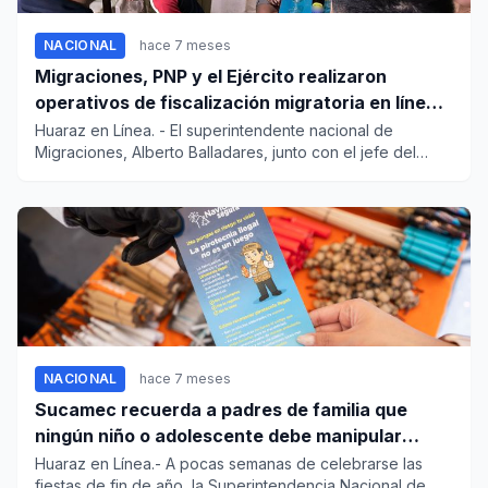
NACIONAL
hace 7 meses
Migraciones, PNP y el Ejército realizaron
operativos de fiscalización migratoria en línea
de frontera en Tumbes
Huaraz en Línea. - El superintendente nacional de
Migraciones, Alberto Balladares, junto con el jefe del
Frente Pol...
NACIONAL
hace 7 meses
Sucamec recuerda a padres de familia que
ningún niño o adolescente debe manipular
pirotécnicos
Huaraz en Línea.- A pocas semanas de celebrarse las
fiestas de fin de año, la Superintendencia Nacional de