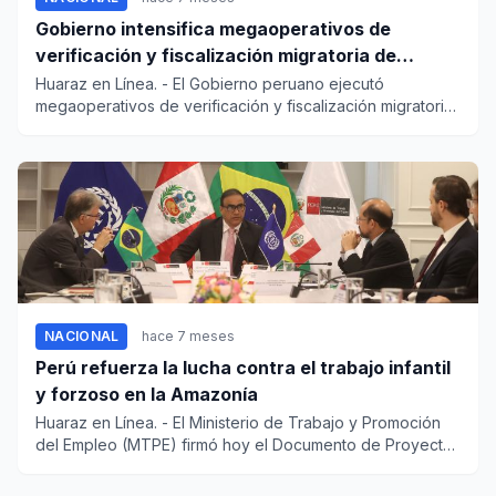
Gobierno intensifica megaoperativos de
verificación y fiscalización migratoria de
extranjeros
Huaraz en Línea. - El Gobierno peruano ejecutó
megaoperativos de verificación y fiscalización migratoria
de extranj...
NACIONAL
hace 7 meses
Perú refuerza la lucha contra el trabajo infantil
y forzoso en la Amazonía
Huaraz en Línea. - El Ministerio de Trabajo y Promoción
del Empleo (MTPE) firmó hoy el Documento de Proyecto
(PRODO...