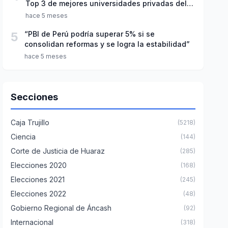
Top 3 de mejores universidades privadas del
Perú
hace 5 meses
5
“PBI de Perú podría superar 5% si se
consolidan reformas y se logra la estabilidad”
hace 5 meses
Secciones
Caja Trujillo
(5218)
Ciencia
(144)
Corte de Justicia de Huaraz
(285)
Elecciones 2020
(168)
Elecciones 2021
(245)
Elecciones 2022
(48)
Gobierno Regional de Áncash
(92)
Internacional
(318)