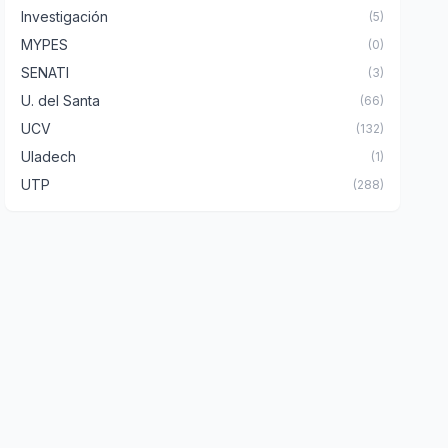
Investigación
(5)
MYPES
(0)
SENATI
(3)
U. del Santa
(66)
UCV
(132)
Uladech
(1)
UTP
(288)