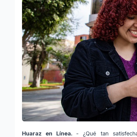
Huaraz en Línea.
- ¿Qué tan satisfech