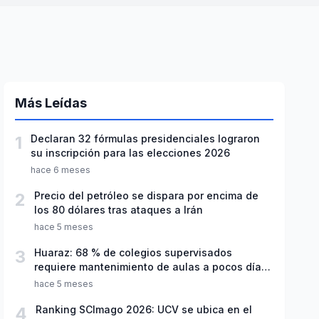
Más Leídas
1
Declaran 32 fórmulas presidenciales lograron
su inscripción para las elecciones 2026
hace 6 meses
2
Precio del petróleo se dispara por encima de
los 80 dólares tras ataques a Irán
hace 5 meses
3
Huaraz: 68 % de colegios supervisados
requiere mantenimiento de aulas a pocos días
de inicio del año escolar 2026
hace 5 meses
4
Ranking SCImago 2026: UCV se ubica en el