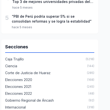
Top 3 de mejores universidades privadas del
Perú
hace 5 meses
5
“PBI de Perú podría superar 5% si se
consolidan reformas y se logra la estabilidad”
hace 5 meses
Secciones
Caja Trujillo
(5218)
Ciencia
(144)
Corte de Justicia de Huaraz
(285)
Elecciones 2020
(168)
Elecciones 2021
(245)
Elecciones 2022
(48)
Gobierno Regional de Áncash
(92)
Internacional
(318)