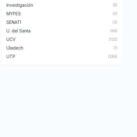
Investigación
(5)
MYPES
(0)
SENATI
(3)
U. del Santa
(66)
UCV
(132)
Uladech
(1)
UTP
(289)