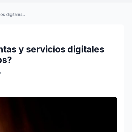
s digitales...
tas y servicios digitales
os?
a