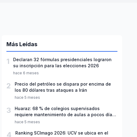
Más Leídas
1
Declaran 32 fórmulas presidenciales lograron
su inscripción para las elecciones 2026
hace 6 meses
2
Precio del petróleo se dispara por encima de
los 80 dólares tras ataques a Irán
hace 5 meses
3
Huaraz: 68 % de colegios supervisados
requiere mantenimiento de aulas a pocos días
de inicio del año escolar 2026
hace 5 meses
4
Ranking SCImago 2026: UCV se ubica en el