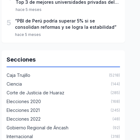
Top 3 de mejores universidades privadas del
Perú
hace 5 meses
5
“PBI de Perú podría superar 5% si se
consolidan reformas y se logra la estabilidad”
hace 5 meses
Secciones
Caja Trujillo
(5218)
Ciencia
(144)
Corte de Justicia de Huaraz
(285)
Elecciones 2020
(168)
Elecciones 2021
(245)
Elecciones 2022
(48)
Gobierno Regional de Áncash
(92)
Internacional
(318)