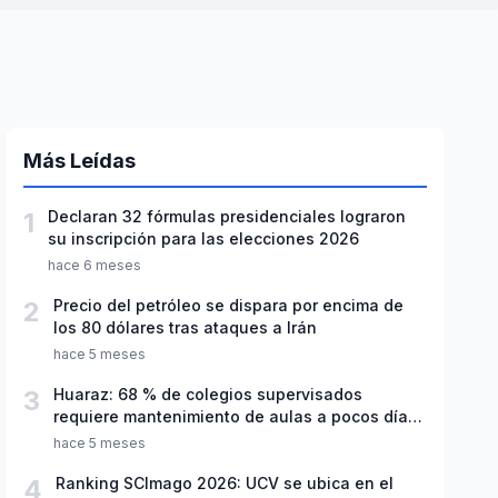
Más Leídas
1
Declaran 32 fórmulas presidenciales lograron
su inscripción para las elecciones 2026
hace 6 meses
2
Precio del petróleo se dispara por encima de
los 80 dólares tras ataques a Irán
hace 5 meses
3
Huaraz: 68 % de colegios supervisados
requiere mantenimiento de aulas a pocos días
de inicio del año escolar 2026
hace 5 meses
4
Ranking SCImago 2026: UCV se ubica en el