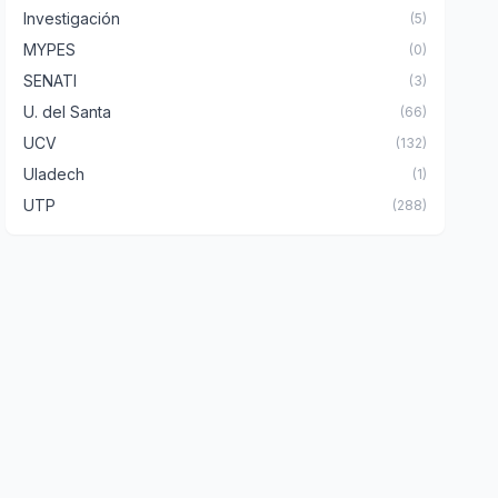
Investigación
(5)
MYPES
(0)
SENATI
(3)
U. del Santa
(66)
UCV
(132)
Uladech
(1)
UTP
(288)