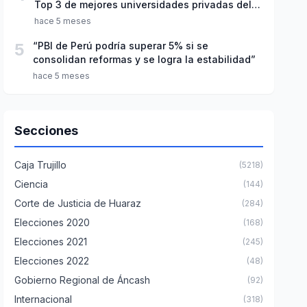
Top 3 de mejores universidades privadas del
Perú
hace 5 meses
5
“PBI de Perú podría superar 5% si se
consolidan reformas y se logra la estabilidad”
hace 5 meses
Secciones
Caja Trujillo
(5218)
Ciencia
(144)
Corte de Justicia de Huaraz
(284)
Elecciones 2020
(168)
Elecciones 2021
(245)
Elecciones 2022
(48)
Gobierno Regional de Áncash
(92)
Internacional
(318)