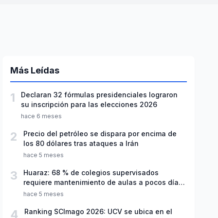
Más Leídas
1
Declaran 32 fórmulas presidenciales lograron
su inscripción para las elecciones 2026
hace 6 meses
2
Precio del petróleo se dispara por encima de
los 80 dólares tras ataques a Irán
hace 5 meses
3
Huaraz: 68 % de colegios supervisados
requiere mantenimiento de aulas a pocos días
de inicio del año escolar 2026
hace 5 meses
4
Ranking SCImago 2026: UCV se ubica en el