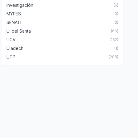
Investigación
(5)
MYPES
(0)
SENATI
(3)
U. del Santa
(66)
UCV
(132)
Uladech
(1)
UTP
(288)